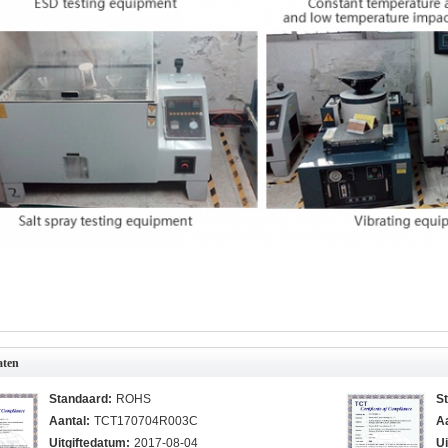
aten
Standaard:
ROHS
S
Aantal:
TCT170704R003C
Aa
Uitgiftedatum:
2017-08-04
Ui