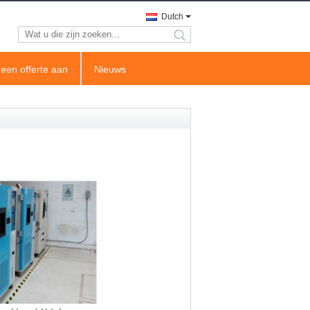
Dutch
search
een offerte aan
Nieuws