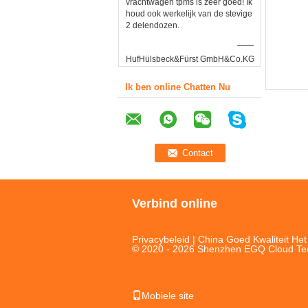
vrachtwagen tpms is zeer goed! Ik
houd ook werkelijk van de stevige
2 delendozen.
——
HufHülsbeck&Fürst GmbH&Co.KG
Ik ben online Chatten Nu
Verbind online
Privacybeleid
| China Goed Kwaliteit He
© 2020 - 2026 Shenzhen EGQ Cloud Techn
Mobiele site