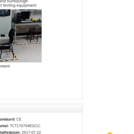
tandaard:
CE
ntal:
TCT170704E021C
tgiftedatum:
2017-07-22