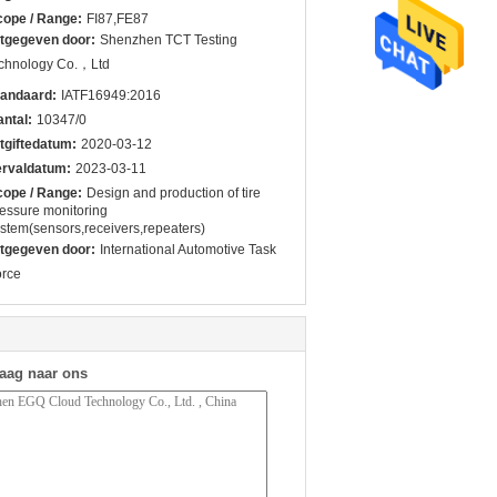
cope / Range:
FI87,FE87
itgegeven door:
Shenzhen TCT Testing
echnology Co.，Ltd
tandaard:
IATF16949:2016
ntal:
10347/0
tgiftedatum:
2020-03-12
ervaldatum:
2023-03-11
cope / Range:
Design and production of tire
essure monitoring
stem(sensors,receivers,repeaters)
itgegeven door:
International Automotive Task
orce
raag naar ons