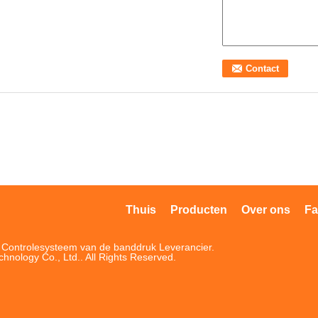
Thuis
Producten
Over ons
Fa
t Controlesysteem van de banddruk Leverancier.
ology Co., Ltd.. All Rights Reserved.