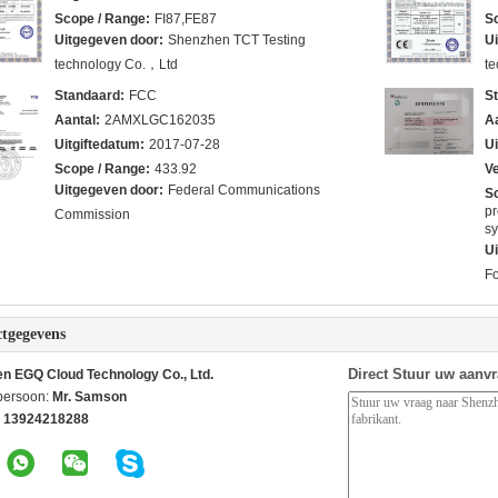
Scope / Range:
FI87,FE87
S
Uitgegeven door:
Shenzhen TCT Testing
U
technology Co.，Ltd
t
Standaard:
FCC
S
Aantal:
2AMXLGC162035
Aa
Uitgiftedatum:
2017-07-28
Ui
Scope / Range:
433.92
V
Uitgegeven door:
Federal Communications
S
pr
Commission
sy
U
F
tgegevens
Direct Stuur uw aanv
n EGQ Cloud Technology Co., Ltd.
persoon:
Mr. Samson
 13924218288