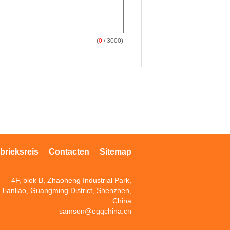
(
0
/ 3000)
brieksreis
Contacten
Sitemap
4F, blok B, Zhaoheng Industrial Park,
Tianliao, Guangming District, Shenzhen,
China
samson@egqchina.cn