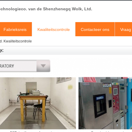
echnologieco. van de Shenzhenegq Wolk, Ltd.
Fabrieksreis
Kwaliteitscontrole
Contacteer ons
Vraag 
 Kwaliteitscontrole
 QC