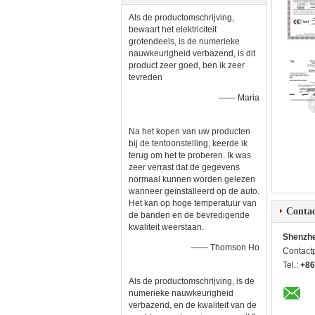
Als de productomschrijving,
bewaart het elektriciteit
grotendeels, is de numerieke
nauwkeurigheid verbazend, is dit
product zeer goed, ben ik zeer
tevreden
—— Maria
Na het kopen van uw producten
bij de tentoonstelling, keerde ik
terug om het te proberen. Ik was
zeer verrast dat de gegevens
normaal kunnen worden gelezen
wanneer geïnstalleerd op de auto.
Het kan op hoge temperatuur van
Contac
de banden en de bevredigende
kwaliteit weerstaan.
Shenzhe
—— Thomson Ho
Contact
Tel.:
+86
Als de productomschrijving, is de
numerieke nauwkeurigheid
verbazend, en de kwaliteit van de