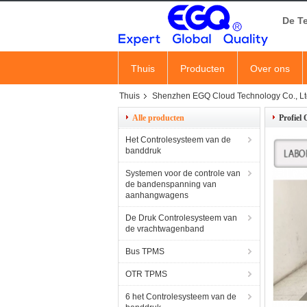
De T
Thuis
Producten
Over ons
Thuis
Shenzhen EGQ Cloud Technology Co., Ltd.
Alle producten
Profiel
Het Controlesysteem van de
banddruk
Systemen voor de controle van
de bandenspanning van
aanhangwagens
De Druk Controlesysteem van
de vrachtwagenband
Bus TPMS
OTR TPMS
6 het Controlesysteem van de