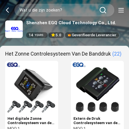
Shenzhen EGQ Cloud Technology Co., Ltd.
14
5.0
Geverifieerde Leverancier
YEARS
Het Zonne Controlesysteem Van De Banddruk
(22)
Het digitale Zonne
Extern de Druk
Controlesysteem van de
Controlesysteem van de
Banddruk
Sensor Zonneband
MOQ:
1
MOQ:
1