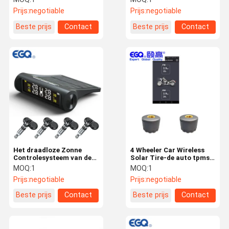
Prijs:
negotiable
Prijs:
negotiable
Beste prijs
Contact
Beste prijs
Contact
Het draadloze Zonne
4 Wheeler Car Wireless
Controlesysteem van de
Solar Tire-de auto tpms
Banddruk
vrachtwagen van het
MOQ:
1
MOQ:
1
Druk Controlesysteem
Prijs:
negotiable
Prijs:
negotiable
tpms
Beste prijs
Contact
Beste prijs
Contact