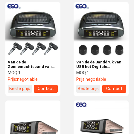
Van de de
Van de de Banddruk van
Zonnemachtsband van
USB het Digitale
2,70 Duim Digitale Interne
433.92mhz Zonne
MOQ:
1
MOQ:
1
Tpms de Drukmonitor
Controlesysteem
Prijs:
negotiable
Prijs:
negotiable
Beste prijs
Contact
Beste prijs
Contact