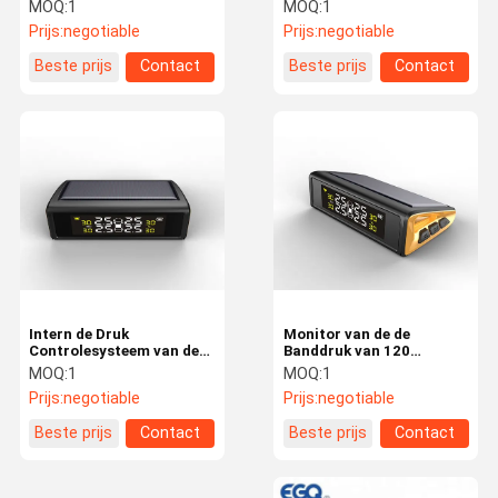
Controlesysteem van de
433.92mhz TPMS de Druk
MOQ:
1
MOQ:
1
Banddruk
Controlesysteem
Prijs:
negotiable
Prijs:
negotiable
Beste prijs
Contact
Beste prijs
Contact
Kwaliteitsco
Contacteer
Nieuws
Verzoek Om
Ntrole
Ons
Een Citaat
NEWS
Het Controlesysteem van de banddruk
Intern de Druk
Monitor van de de
Systemen voor de controle van de bandenspanning van aanhangwagens
Controlesysteem van de
Banddruk van 120
Sensor Draadloos
Personenauto'stpms van
MOQ:
1
MOQ:
1
De Druk Controlesysteem van de vrachtwagenband
Zonneband
Psi De Zonne
Prijs:
negotiable
Prijs:
negotiable
Bus TPMS
Beste prijs
Contact
Beste prijs
Contact
OTR TPMS