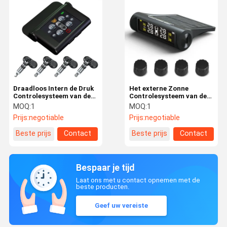
Draadloos Intern de Druk
Het externe Zonne
Controlesysteem van de
Controlesysteem van de
Sensor Zonneband
Banddruk voor
MOQ:
1
MOQ:
1
Personenauto's
Prijs:
negotiable
Prijs:
negotiable
Beste prijs
Contact
Beste prijs
Contact
Bespaar je tijd
Laat ons met u contact opnemen met de
beste producten.
Geef uw vereiste