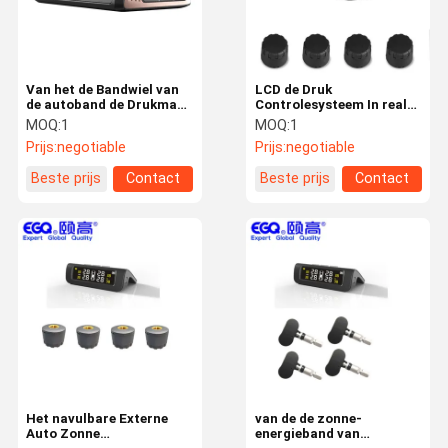
Van het de Bandwiel van
LCD de Druk
de autoband de Drukmaat
Controlesysteem In real
Draadloze Zonne
time van de Vertonings
MOQ:
1
MOQ:
1
Aangedreven TPMS
Zonneband
Prijs:
negotiable
Prijs:
negotiable
Beste prijs
Contact
Beste prijs
Contact
Huis
Producten
Ongeveer
Fabrieksreis
Ons
Het navulbare Externe
van de de zonne-
Auto Zonne
energieband van