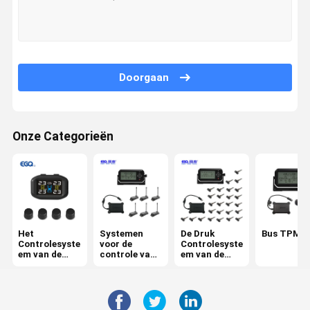
Doorgaan
Onze Categorieën
Het
Systemen
De Druk
Bus TPMS
Controlesyste
voor de
Controlesyste
em van de
controle van
em van de
banddruk
de
vrachtwagen
bandenspanni
band
ng van
aanhangwage
ns