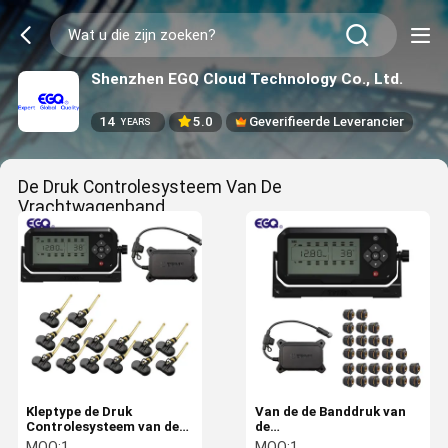
Shenzhen EGQ Cloud Technology Co., Ltd.
14
5.0
Geverifieerde Leverancier
YEARS
De Druk Controlesysteem Van De
Vrachtwagenband
(121)
Kleptype de Druk
Van de de Banddruk van
Controlesysteem van de
de
Vrachtwagenband
aanhangwagenvrachtwagen
MOQ:
1
MOQ:
1