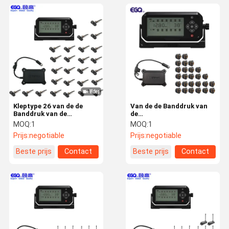
Kleptype 26 van de de
Van de de Banddruk van
Banddruk van de
de
Bandtpms Vrachtwagen
aanhangwagenvrachtwagen
MOQ:
1
MOQ:
1
het Controlesysteem
het Controlesysteem
Prijs:
negotiable
Prijs:
negotiable
Beste prijs
Contact
Beste prijs
Contact