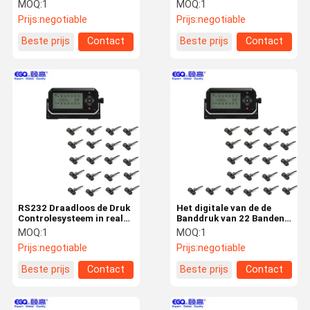
Controlesysteem van de
Controlesysteem van de
MOQ:
1
MOQ:
1
Banddruk voor rv
Vrachtwagenband
Prijs:
negotiable
Prijs:
negotiable
Beste prijs
Contact
Beste prijs
Contact
Kwaliteitsco
Contacteer
Nieuws
Verzoek Om
Ntrole
Ons
Een Citaat
NEWS
Het Controlesysteem van de banddruk
RS232 Draadloos de Druk
Het digitale van de de
Systemen voor de controle van de bandenspanning van aanhangwagens
Controlesysteem in real
Banddruk van 22 Banden
time van de
Draadloze Tpms
MOQ:
1
MOQ:
1
De Druk Controlesysteem van de vrachtwagenband
Vrachtwagenband
Controlesysteem
Prijs:
negotiable
Prijs:
negotiable
Bus TPMS
Beste prijs
Contact
Beste prijs
Contact
OTR TPMS