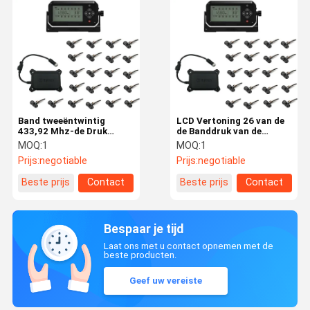
Band tweeëntwintig
LCD Vertoning 26 van de
433,92 Mhz-de Druk
de Banddruk van de
Controlesysteem van de
wielenvrachtwagen het
MOQ:
1
MOQ:
1
Vrachtwagenband
Controlesysteem
Prijs:
negotiable
Prijs:
negotiable
Beste prijs
Contact
Beste prijs
Contact
Bespaar je tijd
Laat ons met u contact opnemen met de
beste producten.
Geef uw vereiste