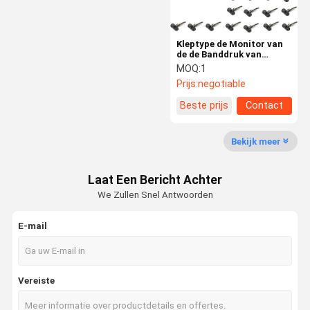
Kleptype de Monitor van
de de Banddruk van
Sensorenbluetooth voor
MOQ:
1
Semi Vrachtwagen
Prijs:
negotiable
Beste prijs
Contact
Bekijk meer
Laat Een Bericht Achter
We Zullen Snel Antwoorden
E-mail
Vereiste