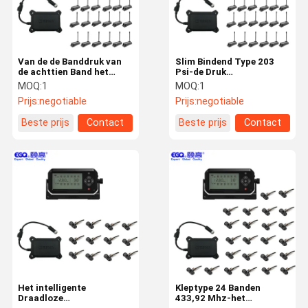
Van de de Banddruk van
Slim Bindend Type 203
de achttien Band het
Psi-de Druk
Interne Vrachtwagen
Controlesysteem van de
MOQ:
1
MOQ:
1
Controlesysteem
Vrachtwagenband
Prijs:
negotiable
Prijs:
negotiable
Beste prijs
Contact
Beste prijs
Contact
Huis
Producten
Ongeveer
Fabrieksreis
Ons
Het intelligente
Kleptype 24 Banden
Draadloze
433,92 Mhz-het