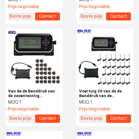
het Controlesysteem
Prijs:
negotiable
Prijs:
negotiable
Beste prijs
Contact
Beste prijs
Contact
Van de de Banddruk van
Voertuig 26 van de de
de zesentwintig
Banddruk van de
Bandvrachtwagen het
Bandtpms Vrachtwagen
MOQ:
1
MOQ:
1
Controlesysteem
het Controlesysteem
Prijs:
negotiable
Prijs:
negotiable
Beste prijs
Contact
Beste prijs
Contact