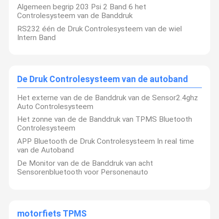
Algemeen begrip 203 Psi 2 Band 6 het
Controlesysteem van de Banddruk
RS232 één de Druk Controlesysteem van de wiel
Intern Band
De Druk Controlesysteem van de autoband
Het externe van de de Banddruk van de Sensor2.4ghz
Auto Controlesysteem
Het zonne van de de Banddruk van TPMS Bluetooth
Controlesysteem
APP Bluetooth de Druk Controlesysteem In real time
van de Autoband
De Monitor van de de Banddruk van acht
Shenzhen
EGQ
Cloud Technology Company Ltd werd gevestigd
Sensorenbluetooth voor Personenauto
in 2001. Welke concentratie aan R&D van de Automobiel actieve
veiligheidsproducten, de productie en de toepassings lange tijd
Huis
Producten
Ongeveer
Fabrieksreis
periode betaalt
„Om bewoners te verstrekken is de meeste
Ons
veiligheidswaarborgen“ ons de dienstprincipe.
Is de gepatenteerde het productreeks „stem van het bedrijf van
motorfiets TPMS
TPMS“ nieuwe critira van TPMS in de industrie en de