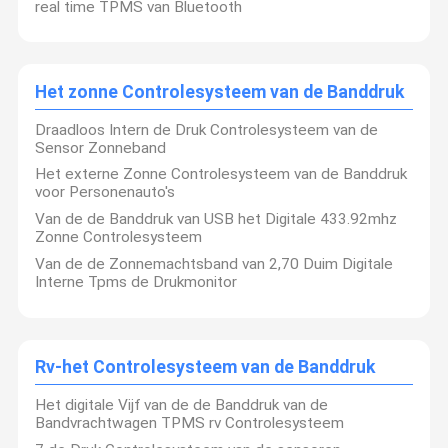
real time TPMS van Bluetooth
6 het Controlesysteem van de banddruk
De Druk Controlesysteem van de autoband
Het zonne Controlesysteem van de Banddruk
motorfiets TPMS
Draadloos Intern de Druk Controlesysteem van de
Sensor Zonneband
Fiets TPMS
Het externe Zonne Controlesysteem van de Banddruk
Het zonne Controlesysteem van de Banddruk
voor Personenauto's
Van de de Banddruk van USB het Digitale 433.92mhz
Rv-het Controlesysteem van de Banddruk
Zonne Controlesysteem
Van de de Zonnemachtsband van 2,70 Duim Digitale
TPMS-Oplossingen
Interne Tpms de Drukmonitor
Rv-het Controlesysteem van de Banddruk
Het digitale Vijf van de de Banddruk van de
Bandvrachtwagen TPMS rv Controlesysteem