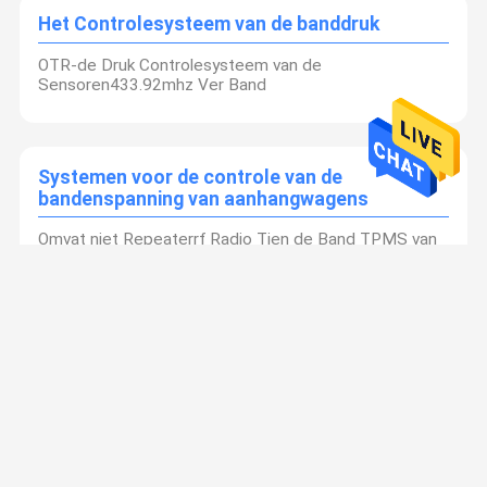
Het Controlesysteem van de banddruk
OTR-de Druk Controlesysteem van de
Sensoren433.92mhz Ver Band
Systemen voor de controle van de
bandenspanning van aanhangwagens
Omvat niet Repeaterrf Radio Tien de Band TPMS van
de Bandaanhangwagen
De Druk Controlesysteem van de
vrachtwagenband
Het digitale van de de Banddruk van 22 Banden
Draadloze Tpms Controlesysteem