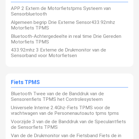
beginimplementatie ruim, zal dit de TPMS-industrie ingaat
wereldmarkt het rangschikken begeleiden. En de reeks van rf,
APP 2 Extern de Motorfietstpms Systeem van
Bluetooth heeft uitgebreid. Wij hebben klanten van Westelijk
Sensorbluetooth
Europa, de Verenigde Staten, Zuid-Korea, Taiwan en andere
landen om verkoop te bevorderen, „stem TPMS“ met betere
Algemeen begrip Drie Externe Sensor433.92mhz
Kwaliteitsco
Contacteer
Nieuws
Verzoek Om
kwaliteit, attente human-computer interactie, uitvoerig voorbij
Motorfiets TPMS
Ntrole
Ons
Een Citaat
traditionele markt en had wijdverspreide lof en erkenning
gewonnen.
Bluetooth-Achtergedeelte in real time Drie Gereden
Motorfiets TPMS
Zich verheugt op de toekomst,
EGQ-
zullen
de
mensen de hoogte
blijven bevorderen - kwaliteitsstrategie, met innovatieve
433.92mhz 3 Externe de Drukmonitor van de
ontwerpmogelijkheden, uitvoerige kwaliteitsbewaking, de uiterst
nauwgezette dienst om aan
de
behoeften van onze klanten te
Sensorband voor Motorfietsen
voldoen. Het zal ook wijden om de productenreputatie van R&D,
vervaardiging, de dienstenz. diverse aspecten te verbeteren. Om
NEWS
sterker, groter en uitstekender te zijn,
Ons perseverant doel is sterker, uitstekender te worden en het
uitstekende belangrijke bedrijf met verschillende Kernwaarde op
Het Controlesysteem van de banddruk
dit gebied.
Fiets TPMS
Bluetooth Twee van de de Banddruk van de
Systemen voor de controle van de bandenspanning van aanhangwagens
Sensorenfiets TPMS het Controlesysteem
De Druk Controlesysteem van de vrachtwagenband
Universele Interne 2.4Ghz-Fiets TPMS voor de
vrachtwagen van de Personenautoauto tpms tpms
Bus TPMS
Voorzijde 3 van de de Banddruk van de Speculantfiets
de Sensorfiets TPMS
OTR TPMS
Van de de Drukmonitor van de Fietsband Fiets de in