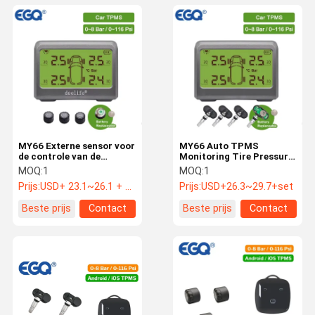
MY66 Externe sensor voor
MY66 Auto TPMS
de controle van de
Monitoring Tire Pressure
bandenspanning
433MHz Interne sensor
MOQ:
1
MOQ:
1
Prijs:
USD+ 23.1~26.1 + set
Prijs:
USD+26.3~29.7+set
Beste prijs
Contact
Beste prijs
Contact