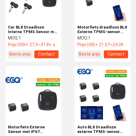
Car BL8 Draadloze
Motorfiets draadloos BL8
Interne TPMS Sensor met
Externe TPMS-sensor
Oplaadbare Ontvanger
met oplaadbaar
MOQ:
1
MOQ:
1
Sleutelhanger en Mobiele
ontvanger toetsenbord en
Prijs:
USD+ 27.3~31.8+ set
Prijs:
USD+ 21.57~24.39 + set
APP Compatibel met
mobiele app Compatibel
Android & IOS
met Android & IOS
Beste prijs
Contact
Beste prijs
Contact
Huis
Producten
Ongeveer
Fabrieksreis
Ons
Motorfiets Externe
Auto BL8 Draadloze
Sensor met IP67
externe TPMS-sensor