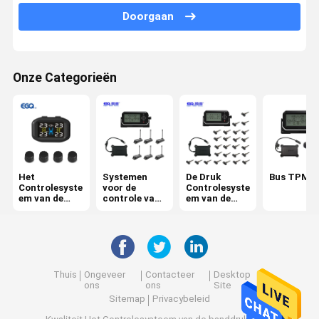
Doorgaan
6 het Controlesysteem van de banddruk
De Druk Controlesysteem van de autoband
Onze Categorieën
motorfiets TPMS
Fiets TPMS
Het zonne Controlesysteem van de Banddruk
Rv-het Controlesysteem van de Banddruk
Het
Systemen
De Druk
Bus TPMS
Controlesyste
voor de
Controlesyste
TPMS-Oplossingen
em van de
controle van
em van de
banddruk
de
vrachtwagen
bandenspanni
band
ng van
aanhangwage
ns
Thuis
Ongeveer
Contacteer
Desktop
ons
ons
Site
Sitemap
Privacybeleid