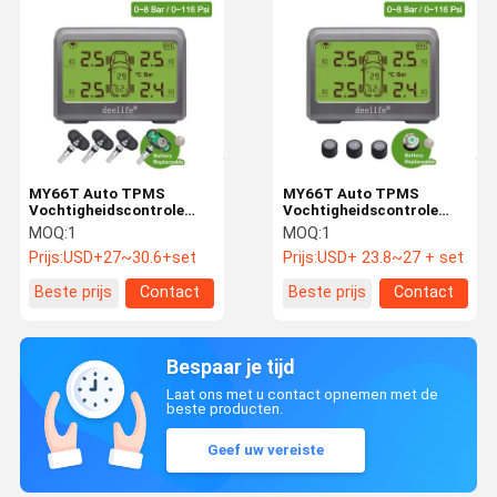
MY66T Auto TPMS
MY66T Auto TPMS
Vochtigheidscontrole
Vochtigheidscontrole
banddruk 433MHz
banddruk 433MHz
MOQ:
1
MOQ:
1
Interne sensor
Externe sensor
Prijs:
USD+27~30.6+set
Prijs:
USD+ 23.8~27 + set
Beste prijs
Contact
Beste prijs
Contact
Bespaar je tijd
Laat ons met u contact opnemen met de
beste producten.
Geef uw vereiste