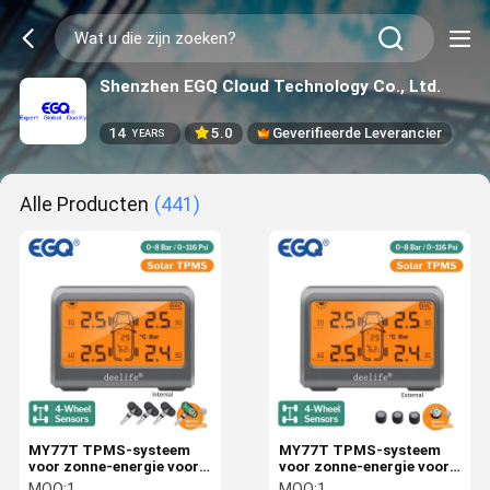
Shenzhen EGQ Cloud Technology Co., Ltd.
14
5.0
Geverifieerde Leverancier
YEARS
Alle Producten
(441)
MY77T TPMS-systeem
MY77T TPMS-systeem
voor zonne-energie voor
voor zonne-energie voor
auto's
auto's, banddruk 433MHz
MOQ:
1
MOQ:
1