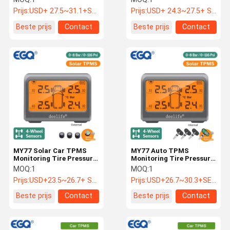
externe sensor
Prijs:
USD+ 27.5~31.1+SET
Prijs:
USD+ 24.3~27.5+ SET
Beste prijs
Contact
Beste prijs
Contact
MY77 Solar Car TPMS
MY77 Auto TPMS
Monitoring Tire Pressure
Monitoring Tire Pressure
433MHz Externe sensor
433MHz Interne sensor
MOQ:
1
MOQ:
1
Prijs:
USD+23.5~26.7+ SET
Prijs:
USD+26.7~30.3+SET
Beste prijs
Contact
Beste prijs
Contact