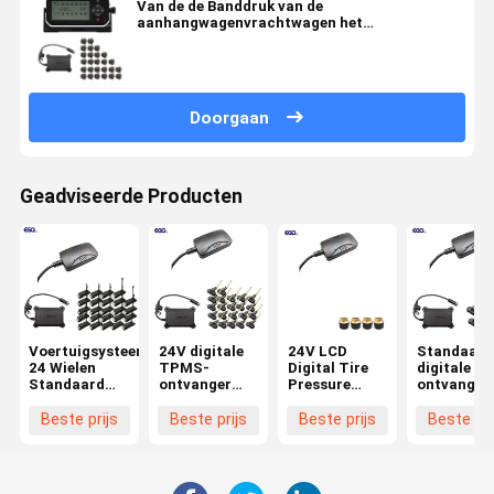
Van de de Banddruk van de
aanhangwagenvrachtwagen het
Controlesysteem
Doorgaan
Geadviseerde Producten
Voertuigsysteemintegratie
24V digitale
24V LCD
Standaard
24 Wielen
TPMS-
Digital Tire
digitale 23
Standaard
ontvanger
Pressure
ontvanger
Gegevensformaat
voor
Receiver for
voor 6-
232 Digitale
vrachtwagens
Truck TPMS
wieltruck
Beste prijs
Beste prijs
Beste prijs
Beste pri
TPMS-
22 wielen
Systems
TPMS 0-
ontvanger
1400Kpa
met
Batterijduur 3