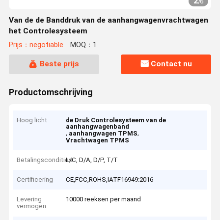
2
/
6
Van de de Banddruk van de aanhangwagenvrachtwagen
het Controlesysteem
Prijs：negotiable
MOQ：1
Beste prijs
Contact nu
Productomschrijving
Hoog licht
de Druk Controlesysteem van de
aanhangwagenband
,
,
aanhangwagen TPMS
Vrachtwagen TPMS
Betalingscondities
L/C, D/A, D/P, T/T
Certificering
CE,FCC,ROHS,IATF16949:2016
Levering
10000 reeksen per maand
vermogen