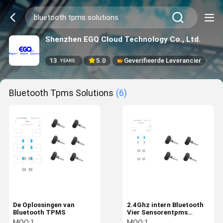
Shenzhen EGQ Cloud Technology Co., Ltd.
13
5.0
Geverifieerde Leverancier
YEARS
Bluetooth Tpms Solutions
(6)
De Oplossingen van
2.4Ghz intern Bluetooth
Bluetooth TPMS
Vier Sensorentpms
Oplossingen
MOQ:
1
MOQ:
1