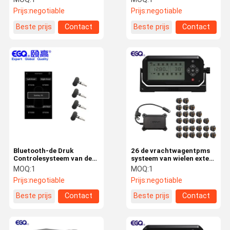
Prijs:
negotiable
Prijs:
negotiable
Beste prijs
Contact
Beste prijs
Contact
Bluetooth-de Druk
26 de vrachtwagentpms
Controlesysteem van de
systeem van wielen extern
Autoband
sensoren met repeater
MOQ:
1
MOQ:
1
Prijs:
negotiable
Prijs:
negotiable
Beste prijs
Contact
Beste prijs
Contact