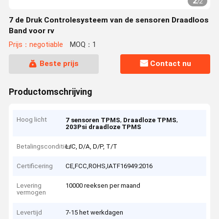
2
/
2
7 de Druk Controlesysteem van de sensoren Draadloos
Band voor rv
Prijs：negotiable
MOQ：1
Beste prijs
Contact nu
Productomschrijving
Hoog licht
,
,
7 sensoren TPMS
Draadloze TPMS
203Psi draadloze TPMS
Betalingscondities
L/C, D/A, D/P, T/T
Certificering
CE,FCC,ROHS,IATF16949:2016
Levering
10000 reeksen per maand
vermogen
Levertijd
7-15 het werkdagen