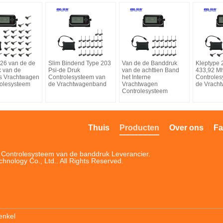
 26 van de de
Slim Bindend Type 203
Van de de Banddruk
Kleptype
 van de
Psi-de Druk
van de achttien Band
433,92 Mh
s Vrachtwagen
Controlesysteem van
het Interne
Controles
rolesysteem
de Vrachtwagenband
Vrachtwagen
de Vrach
Controlesysteem
Thuis
Producten
Over ons
Fa
t Controlesysteem van de banddruk Leverancier.
ology Co., Ltd.. All Rights Reserved.
enkel