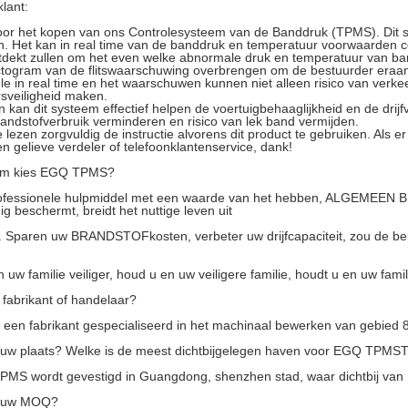
lant:
oor het kopen van ons Controlesysteem van de Banddruk (TPMS). Dit 
en. Het kan in real time van de banddruk en temperatuur voorwaarden c
tdekt zullen om het even welke abnormale druk en temperatuur van ba
ctogram van de flitswaarschuwing overbrengen om de bestuurder eraan
le in real time en het waarschuwen kunnen niet alleen risico van ver
sveiligheid maken.
 kan dit systeem effectief helpen de voertuigbehaaglijkheid en de drijfve
andstofverbruik verminderen en risico van lek band vermijden.
e lezen zorgvuldig de instructie alvorens dit product te gebruiken. Als e
n gelieve verdeler of telefoonklantenservice, dank!
om kies EGQ TPMS?
rofessionele hulpmiddel met een waarde van het hebben, ALGEMEE
ig beschermt, breidt het nuttige leven uit
 Sparen uw BRANDSTOFkosten, verbeter uw drijfcapaciteit, zou de bel
uw familie veiliger, houd u en uw veiligere familie, houdt u en uw famili
 fabrikant of handelaar?
jn een fabrikant gespecialiseerd in het machinaal bewerken van gebied 8
s uw plaats? Welke is de meest dichtbijgelegen haven voor EGQ TPMS
PMS wordt gevestigd in Guangdong, shenzhen stad, waar dichtbij van
s uw MOQ?