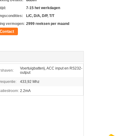
kking Details:
dozen
ijd:
7-15 het werkdagen
ingscondities:
L/C, D/A, D/P, T/T
ing vermogen:
2999 reeksen per maand
Contact
Voertuigbatterij, ACC input en RS232-
rshaven:
output
requentie:
433,92 Mhz
catiestroom:
2.2mA