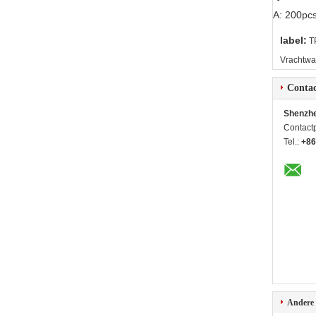
A: 200pc
label:
T
Vrachtw
Contac
Shenzhe
Contact
Tel.:
+86
Andere