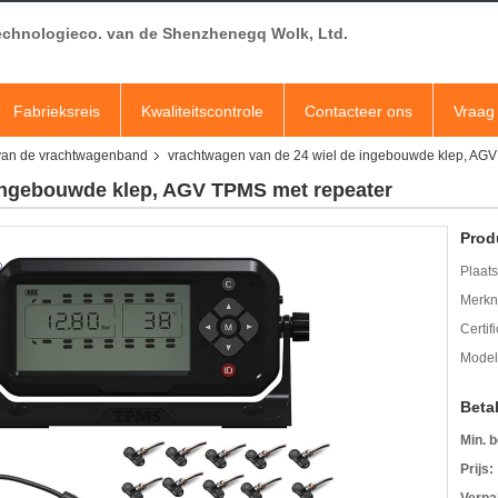
echnologieco. van de Shenzhenegq Wolk, Ltd.
Fabrieksreis
Kwaliteitscontrole
Contacteer ons
Vraag 
van de vrachtwagenband
vrachtwagen van de 24 wiel de ingebouwde klep, AG
 ingebouwde klep, AGV TPMS met repeater
Prod
Plaats
Merkn
Certif
Mode
Beta
Min. b
Prijs: