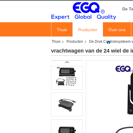
De T
Thuis
Producten
Over ons
Thuis
Producten
De Druk Controlesysteem 
vrachtwagen van de 24 wiel de