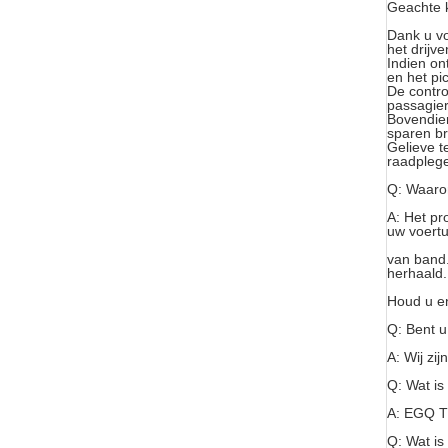
Geachte k
Dank u v
het drijv
Indien on
en het pi
De contro
passagier
Bovendien
sparen br
Gelieve t
raadplege
Q: Waar
A: Het p
uw voertu
van band.
herhaald.
Houd u en 
Q: Bent u
A: Wij zi
Q: Wat i
A: EGQ T
Q: Wat i