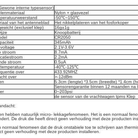
Gewone interne typesensor)
elenmateriaal
Nylon + glasvezel
mperatuurweerstand
-50℃~150℃
riaal van het antenneblad
Het nikkelplateren van het fosforkoper
wicht (exclusief klep)
16g±1g
ijze
Knoopbatterij
odel
CR2050
paciteit
345mAh
 voltage
2.1V-3.6V
 stroom
8.7mA
icatiestroom
2.2mA
nde stroom
0.5uA
 temperatuur
-40℃-125℃
equentie over
433.92MHZ
cht over
>-12dBm
en
5.3cm (lengte) *3.5cm (breedte) *1.4cm (ho
Sensorengarantie binnen 12 maanden na 
er
0~203psi
de sensor van de vrachtwagen tpms Klep
andacht:
n hebben natuurlijk micro- lekkagefenomeen. Het is een normaal fen
indert. De druk die heeft direct geen verhouding met deze producten in
n normaal fenomeen dat de druk onstabiele toe te schrijven aan thermisch
ect geen verhouding met deze producten installeren.