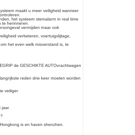
systeem maakt u meer veiligheid wanneer
ontroleren.
nden, het systeem stemalarm in real time
 te herinneren.
keersongeval vermijden maar ook
iligheid verbeteren, voertuigslijtage,
r om het even welk misverstand is, te
N BEGRIP de GESCHIKTE AUTOvrachtwagen
angrijkste reden drie keer moeten worden
e veiliger.
 jaar.
T?
 Hongkong is en haven shenzhen.