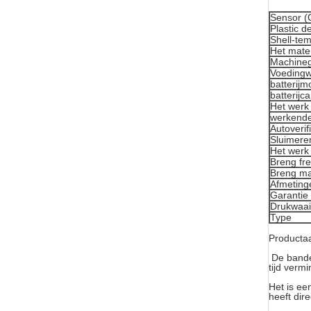
Sensor (
Plastic d
Shell-te
Het mate
Machinege
Voedingw
batterijm
batterijca
Het werk
werkende
Autoverif
Sluimere
Het werk
Breng fr
Breng ma
Afmeting
Garantie
Drukwaai
Type
Producta
De bande
tijd verm
Het is ee
heeft dir