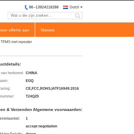
86--13924218288
Dutch
search
een offerte aan
Nieuws
V TPMS met repeater
uctdetails:
 van herkomst:
CHINA
aam:
EGQ
icering:
CE,FCC,ROHS,IATF16949:2016
lnummer:
T24QZ0
len & Verzenden Algemene voorwaarden:
estelaantal:
1
accept negotiation