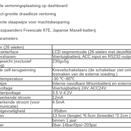
ele vertoningsplaatsing op dashboard
t-grootte draadloze vertoning
igente slaapwijze voor machtsbesparing
ksspaanders Freescale 87E, Japanse Maxell-batterij.
arameters
r (26 wielen)
sinterface
LCD segmentcode (26 wielen met dezelfde
ershaven
Voertuigbatterij, ACC input en RS232-outp
ewicht (exclusief
230g±5g
ng)
e zelf-terugwinning
Knevelschakelaars (de schakelaar ziet om
losmaken van de externe voeding.)
 temperatuur
-30
℃~80℃
ijze
Interne
navulbare lithiumbatterij en exter
voltage
Voertuigbatterij 24V, ACC24V
tterijvoltage
3.5
V
-4.2V
werkende stroom
12mA
erkende stroom (voor
4.5mA
unicatie)
tgevoeligheid
-95dbm
en
13.5cm (lengte) *6.5cm (breedte) *2.2cm 
binnen 1 jaar
er
0bar-14bar/0psi~203psi