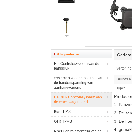
Alle producten
Gedetai
Het Controlesysteem van de
banddruk
Vertoning
Systemen voor de controle van
Drukwaai
de bandenspanning van
aanhangwagens
Type:
Producten
De Druk Controlesysteem van
de vrachtwagenband
1. Pasvor
Bus TPMS
2. De sen
3. De ho
OTR TPMS
4. gemakk
6 het Controlesysteem van de