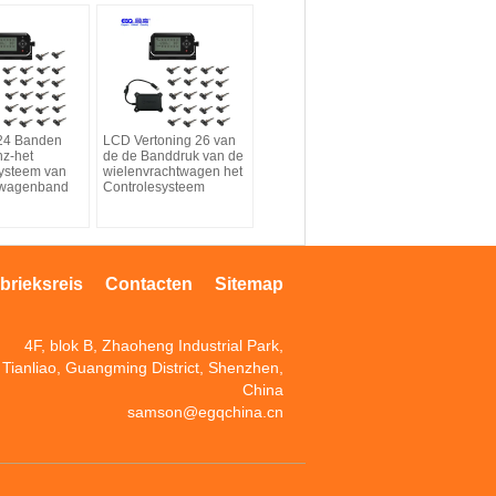
 24 Banden
LCD Vertoning 26 van
z-het
de de Banddruk van de
ysteem van
wielenvrachtwagen het
twagenband
Controlesysteem
brieksreis
Contacten
Sitemap
4F, blok B, Zhaoheng Industrial Park,
Tianliao, Guangming District, Shenzhen,
China
samson@egqchina.cn