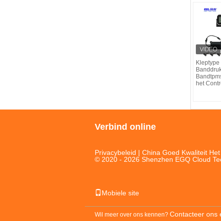
Kleptype
Banddruk
Bandtpm
het Cont
Verbind online
Privacybeleid
| China Goed Kwaliteit He
© 2020 - 2026 Shenzhen EGQ Cloud Techn
Mobiele site
Contacteer ons 
Wil meer over ons kennen?