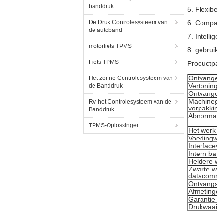
banddruk
5. Flexib
De Druk Controlesysteem van
6. Compac
de autoband
7. Intell
motorfiets TPMS
8. gebrui
Fiets TPMS
Productp
Ontvange
Het zonne Controlesysteem van
Vertoning
de Banddruk
Ontvang
Machineg
Rv-het Controlesysteem van de
verpakki
Banddruk
Abnormal
TPMS-Oplossingen
Het werk
Voedingw
Interface
Intern ba
Heldere 
Zwarte w
datacomm
Ontvangs
Afmeting
Garantie
Drukwaai