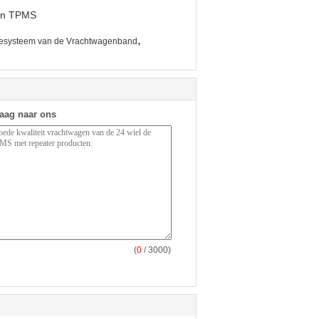
gen TPMS
,
olesysteem van de Vrachtwagenband
raag naar ons
(
0
/ 3000)