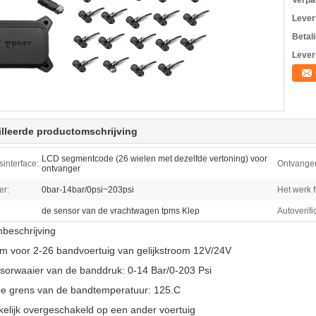
Verpa
Levert
Betal
Lever
lleerde productomschrijving
LCD segmentcode (26 wielen met dezelfde vertoning) voor
sinterface:
Ontvange
ontvanger
er:
0bar-14bar/0psi~203psi
Het werk f
de sensor van de vrachtwagen tpms Klep
Autoverifi
beschrijving
m voor 2-26 bandvoertuig van gelijkstroom 12V/24V
sorwaaier van de banddruk: 0-14 Bar/0-203 Psi
ge grens van de bandtemperatuur: 125.C
elijk overgeschakeld op een ander voertuig