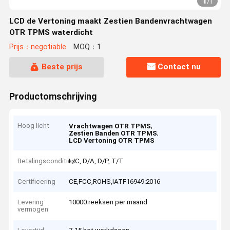
1
/
1
LCD de Vertoning maakt Zestien Bandenvrachtwagen
OTR TPMS waterdicht
Prijs：negotiable
MOQ：1
Beste prijs
Contact nu
Productomschrijving
Hoog licht
,
Vrachtwagen OTR TPMS
,
Zestien Banden OTR TPMS
LCD Vertoning OTR TPMS
Betalingscondities
L/C, D/A, D/P, T/T
Certificering
CE,FCC,ROHS,IATF16949:2016
Levering
10000 reeksen per maand
vermogen