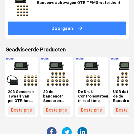
Bandenvrachtwagen OTR TPMS waterdicht
Doorgaan
Geadviseerde Producten
203 Sensoren
20 de
De Druk
USB dat va
Twaalf van
bandenotr
Controlesysteem
de de
psi OTR het
Sensoren
in real time
Banddruk 
Controlesysteem
maken Wifi-
van de 12
22 Banden
van de
de Monitor
Bandenotr
Sensoren 
Beste prijs
Beste prijs
Beste prijs
Beste pri
Banddruk
van de
Draadloos
Controles
Banddruk
Band
laadt
waterdicht