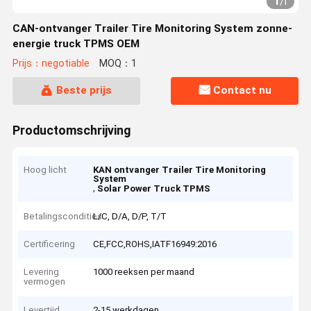
1
/
1
CAN-ontvanger Trailer Tire Monitoring System zonne-
energie truck TPMS OEM
Prijs：negotiable
MOQ：1
Beste prijs
Contact nu
Productomschrijving
Hoog licht
KAN ontvanger Trailer Tire Monitoring
System
,
Solar Power Truck TPMS
Betalingscondities
L/C, D/A, D/P, T/T
Certificering
CE,FCC,ROHS,IATF16949:2016
Levering
1000 reeksen per maand
vermogen
Levertijd
2-15 werkdagen