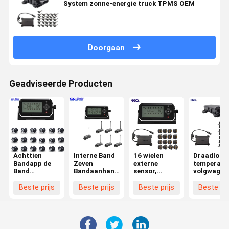
System zonne-energie truck TPMS OEM
Doorgaan
Geadviseerde Producten
Achttien
Interne Band
16 wielen
Draadloze
Bandapp de
Zeven
externe
temperatu
Band
Bandaanhangwagen
sensor,
volgwagen
Controlesysteem
TPMS voor
repeater, de
TPMS voo
van de
Reisaanhangwagen
druk
aanhanger
Beste prijs
Beste prijs
Beste prijs
Beste pri
Controleaanhangwagen
controlesysteem
van de
ontvangersband