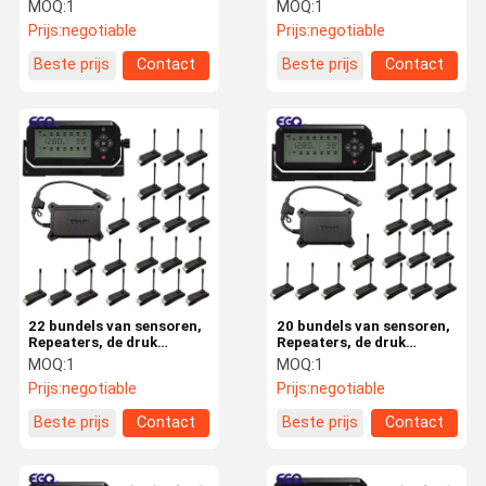
controlesysteem van de
controlesysteem van de
MOQ:
1
MOQ:
1
ontvangersband
ontvangersband
Prijs:
negotiable
Prijs:
negotiable
Beste prijs
Contact
Beste prijs
Contact
Kwaliteitsco
Contacteer
Nieuws
Verzoek Om
Ntrole
Ons
Een Citaat
NEWS
Het Controlesysteem van de banddruk
22 bundels van sensoren,
20 bundels van sensoren,
Systemen voor de controle van de bandenspanning van aanhangwagens
Repeaters, de druk
Repeaters, de druk
controlesysteem van de
controlesysteem van de
MOQ:
1
MOQ:
1
De Druk Controlesysteem van de vrachtwagenband
ontvangersband
ontvangersband
Prijs:
negotiable
Prijs:
negotiable
Bus TPMS
Beste prijs
Contact
Beste prijs
Contact
OTR TPMS