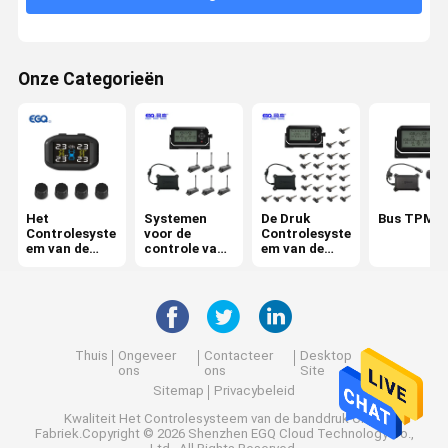
Onze Categorieën
Het
Systemen
De Druk
Bus TPMS
Controlesyste
voor de
Controlesyste
em van de
controle van
em van de
banddruk
de
vrachtwagen
bandenspanni
band
ng van
aanhangwage
ns
Thuis
Ongeveer
Contacteer
Desktop
ons
ons
Site
Sitemap
Privacybeleid
Kwaliteit
Het Controlesysteem van de banddruk
China
Fabriek.Copyright © 2026 Shenzhen EGQ Cloud Technology Co.,