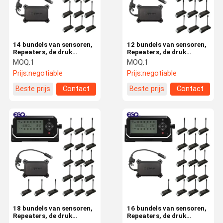
14 bundels van sensoren,
12 bundels van sensoren,
Repeaters, de druk
Repeaters, de druk
controlesysteem van de
controlesysteem van de
MOQ:
1
MOQ:
1
ontvangersband
ontvangersband
Prijs:
negotiable
Prijs:
negotiable
Beste prijs
Contact
Beste prijs
Contact
Huis
Producten
Ongeveer
Fabrieksreis
Ons
18 bundels van sensoren,
16 bundels van sensoren,
Repeaters, de druk
Repeaters, de druk