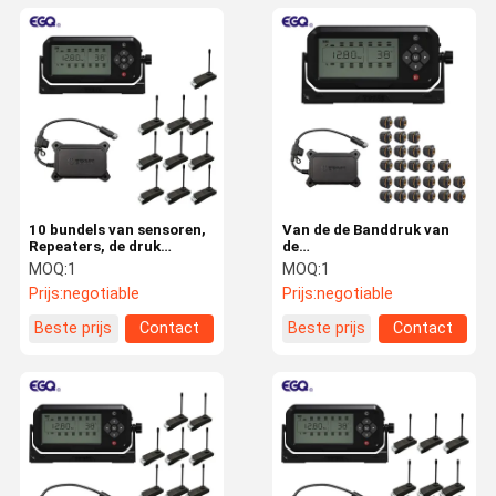
10 bundels van sensoren,
Van de de Banddruk van
Repeaters, de druk
de
controlesysteem van de
aanhangwagenvrachtwagen
MOQ:
1
MOQ:
1
ontvangersband
het Controlesysteem
Prijs:
negotiable
Prijs:
negotiable
Beste prijs
Contact
Beste prijs
Contact