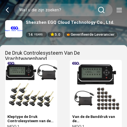
Shenzhen EGQ Cloud Technology Co., Ltd.
14
5.0
Geverifieerde Leverancier
YEARS
De Druk Controlesysteem Van De
Vrachtwagenband
(121)
Kleptype de Druk
Van de de Banddruk van
Controlesysteem van de
de
Vrachtwagenband
aanhangwagenvrachtwagen
MOQ:
1
MOQ:
1