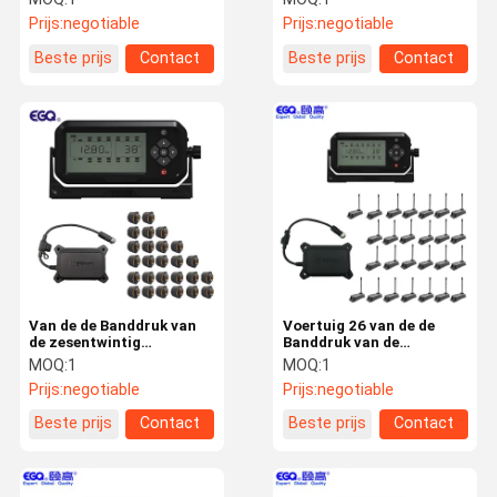
het Controlesysteem
Prijs:
negotiable
Prijs:
negotiable
Beste prijs
Contact
Beste prijs
Contact
Van de de Banddruk van
Voertuig 26 van de de
de zesentwintig
Banddruk van de
Bandvrachtwagen het
Bandtpms Vrachtwagen
MOQ:
1
MOQ:
1
Controlesysteem
het Controlesysteem
Prijs:
negotiable
Prijs:
negotiable
Beste prijs
Contact
Beste prijs
Contact