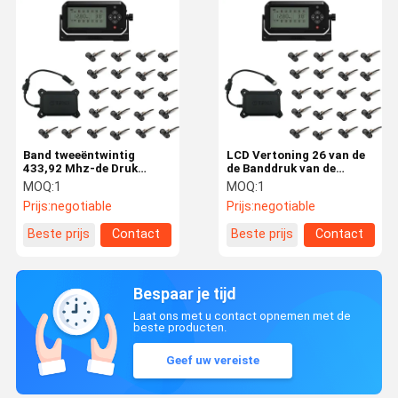
Band tweeëntwintig
LCD Vertoning 26 van de
433,92 Mhz-de Druk
de Banddruk van de
Controlesysteem van de
wielenvrachtwagen het
MOQ:
1
MOQ:
1
Vrachtwagenband
Controlesysteem
Prijs:
negotiable
Prijs:
negotiable
Beste prijs
Contact
Beste prijs
Contact
Bespaar je tijd
Laat ons met u contact opnemen met de
beste producten.
Geef uw vereiste