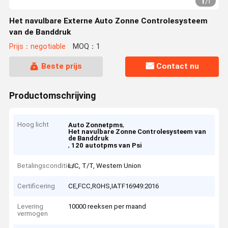
1
/
1
Het navulbare Externe Auto Zonne Controlesysteem
van de Banddruk
Prijs：negotiable
MOQ：1
Beste prijs
Contact nu
Productomschrijving
Hoog licht
,
Auto Zonnetpms
Het navulbare Zonne Controlesysteem van
de Banddruk
,
120 autotpms van Psi
Betalingscondities
L/C, T/T, Western Union
Certificering
CE,FCC,ROHS,IATF16949:2016
Levering
10000 reeksen per maand
vermogen