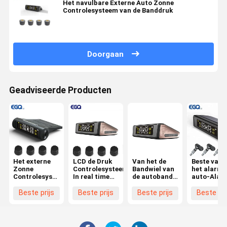
Het navulbare Externe Auto Zonne
Controlesysteem van de Banddruk
Doorgaan
Geadviseerde Producten
Het externe
LCD de Druk
Van het de
Beste van 
Zonne
Controlesysteem
Bandwiel van
het alarm
Controlesysteem
In real time
de autoband
auto-Alar
van de
van de
de Drukmaat
van de
Banddruk
Vertonings
Draadloze
kwaliteits
Beste prijs
Beste prijs
Beste prijs
Beste pri
voor
Zonneband
Zonne
promoties
Personenauto's
Aangedreven
van de de
TPMS
Zonnemac
Band van d