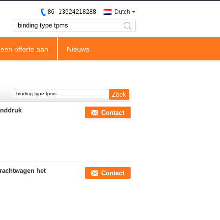
86--13924218288
Dutch
search
een offerte aan
Nieuws
anddruk
Contact
rachtwagen het
Contact