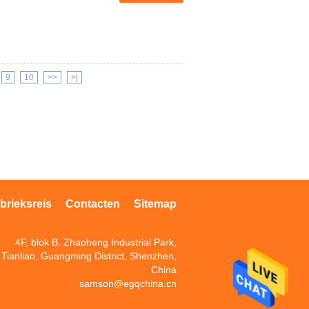
9
10
>>
>|
brieksreis
Contacten
Sitemap
4F, blok B, Zhaoheng Industrial Park,
Tianliao, Guangming District, Shenzhen,
China
samson@egqchina.cn