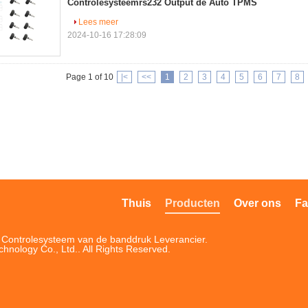
Controlesysteemrs232 Output de Auto TPMS
Lees meer
2024-10-16 17:28:09
Page 1 of 10
|<
<<
1
2
3
4
5
6
7
8
Thuis
Producten
Over ons
Fa
t Controlesysteem van de banddruk Leverancier.
ology Co., Ltd.. All Rights Reserved.