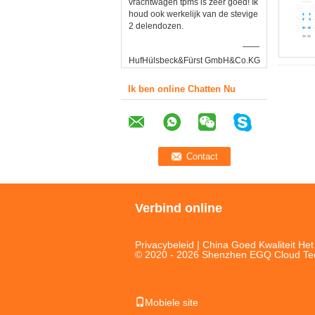
vrachtwagen tpms is zeer goed! Ik
houd ook werkelijk van de stevige
2 delendozen.
——
HufHülsbeck&Fürst GmbH&Co.KG
Ik ben online Chatten Nu
Verbind online
Privacybeleid
| China Goed Kwaliteit He
© 2020 - 2026 Shenzhen EGQ Cloud Techn
Mobiele site