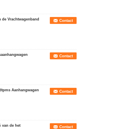
an de Vrachtwagenband
Contact
isaanhangwagen
Contact
andtpms Aanhangwagen
Contact
 van de het
Contact