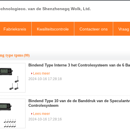
echnologieco. van de Shenzhenegq Wolk, Ltd.
Fabrieksreis
Kwaliteitscontrole
Contacteer ons
Vraag 
ing type tpms
(99)
Bindend Type Interne 3 het Controlesysteem van de 6 B
Lees meer
2024-10-16 17:28:18
Bindend Type 10 van de de Banddruk van de Speculantv
Controlesysteem
Lees meer
2024-10-16 17:28:16