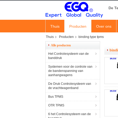
De T
Thuis
Producten
Over ons
Thuis
Producten
binding type tpms
Alle producten
bind
Het Controlesysteem van de
banddruk
Systemen voor de controle van
de bandenspanning van
aanhangwagens
De Druk Controlesysteem van
de vrachtwagenband
Bus TPMS
OTR TPMS
6 het Controlesysteem van de