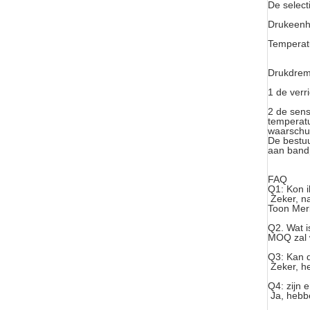
De select
Drukeenh
Temperat
Drukdrem
1 de verri
2 de sens
temperatu
waarschu
De bestuu
aan band
FAQ
Q1: Kon 
Zeker, n
Toon Merk
Q2.
Wat i
MOQ zal 
Q3: Kan d
Zeker, h
Q4: zijn
Ja, hebb