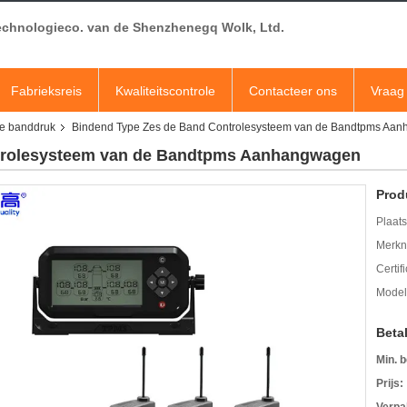
echnologieco. van de Shenzhenegq Wolk, Ltd.
Fabrieksreis
Kwaliteitscontrole
Contacteer ons
Vraag 
de banddruk
Bindend Type Zes de Band Controlesysteem van de Bandtpms Aa
trolesysteem van de Bandtpms Aanhangwagen
Prod
Plaats
Merkn
Certif
Mode
Beta
Min. b
Prijs: