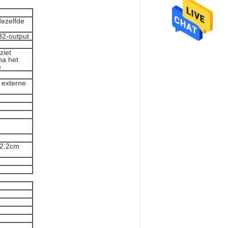
ezelfde
32-output
ziet
na het
)
n externe
*2.2cm