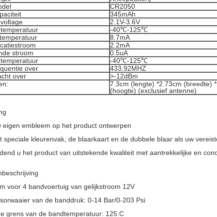
odel
CR2050
paciteit
345mAh
 voltage
2.1V-3.6V
 temperatuur
-40℃-125℃
 temperatuur
8.7mA
icatiestroom
2.2mA
nde stroom
0.5uA
 temperatuur
-40℃-125℃
equentie over
433.92MHZ
cht over
>
-12dBm
en:
7.3cm (lengte) *2.73cm (breedte) 
(hoogte) (exclusief antenne)
ng
 eigen embleem op het product ontwerpen
t speciale kleurenvak, de blaarkaart en de dubbele blaar als uw vereis
end u het product van uitstekende kwaliteit met aantrekkelijke en conc
beschrijving
m voor 4 bandvoertuig van gelijkstroom 12V
sorwaaier van de banddruk: 0-14 Bar/0-203 Psi
e grens van de bandtemperatuur: 125.C