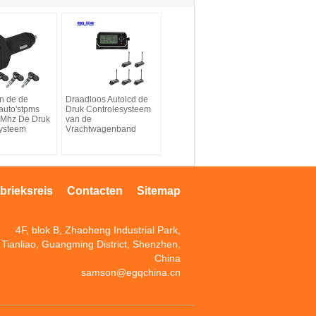
n de de
Draadloos Autolcd de
auto'stpms
Druk Controlesysteem
 Mhz De Druk
van de
systeem
Vrachtwagenband
brieksreis
Contacten
Sitemap
4F, blok B, Zhaoheng Industrial Park,
Tianliao, Guangming District, Shenzhen,
China
samson@egqchina.cn