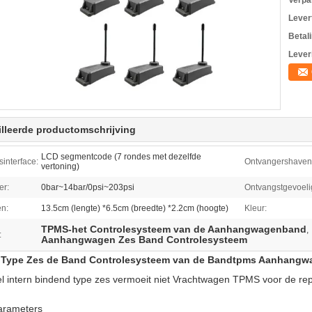
Verpa
Levert
Betal
Lever
lleerde productomschrijving
LCD segmentcode (7 rondes met dezelfde
sinterface:
Ontvangershaven
vertoning)
er:
0bar~14bar/0psi~203psi
Ontvangstgevoeli
en:
13.5cm (lengte) *6.5cm (breedte) *2.2cm (hoogte)
Kleur:
TPMS-het Controlesysteem van de Aanhangwagenband
,
:
Aanhangwagen Zes Band Controlesysteem
 Type Zes de Band Controlesysteem van de Bandtpms Aanhangw
el intern bindend type zes vermoeit niet Vrachtwagen TPMS voor de 
arameters