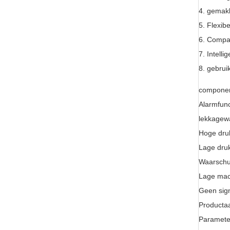
4.
gemakk
5.
Flexib
6.
Compac
7.
Intell
8.
gebrui
componen
Alarmfunc
lekkagew
Hoge dru
Lage dru
Waarschu
Lage mac
Geen sig
Producta
Paramete