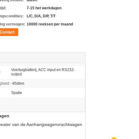
kking Details:
dozen
ijd:
7-15 het werkdagen
ingscondities:
L/C, D/A, D/P, T/T
ing vermogen:
10000 reeksen per maand
Contact
Voertuigbatterij, ACC input en RS232-
:
output
gheid:
-95dbm
Spatie
agen
repeater van de Aanhangwagenvrachtwagen