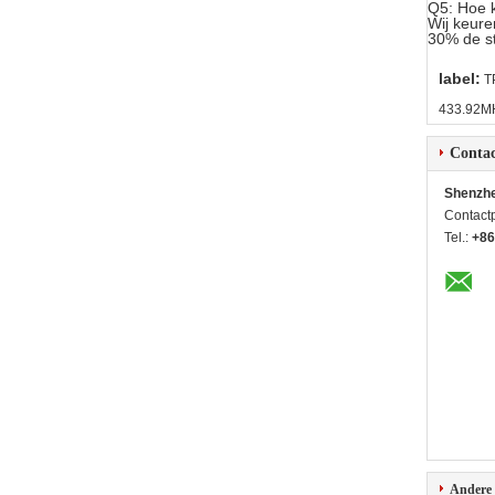
Q5: Hoe k
Wij keure
30% de st
label:
T
433.92MH
Contac
Shenzhe
Contact
Tel.:
+86
Andere