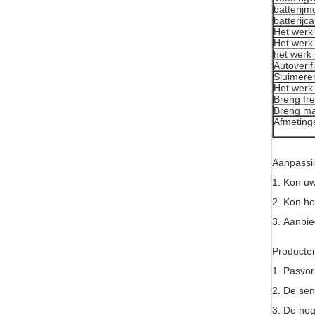
batterijm
batterijca
Het werk
Het werk
het werk
Autoverif
Sluimere
Het werk
Breng fr
Breng ma
Afmeting
Aanpassi
1.
Kon uw
2.
Kon he
3.
Aanbied
Producten
1.
Pasvor
2.
De sen
3.
De hog