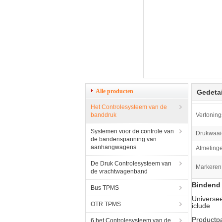
Alle producten
Gedetai
Het Controlesysteem van de
banddruk
Vertoning
Systemen voor de controle van
Drukwaai
de bandenspanning van
aanhangwagens
Afmeting
De Druk Controlesysteem van
Markeren
de vrachtwagenband
Bindend
Bus TPMS
Universe
OTR TPMS
iclude
Productp
6 het Controlesysteem van de