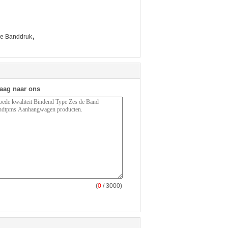
,
de Banddruk
raag naar ons
(
0
/ 3000)