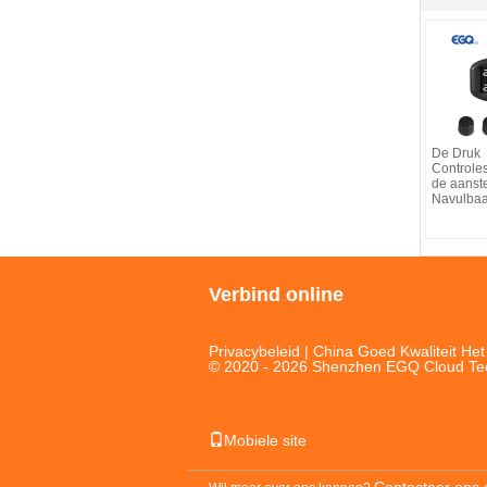
De Druk
Controle
de aanst
Navulbaa
Verbind online
Privacybeleid
| China Goed Kwaliteit He
© 2020 - 2026 Shenzhen EGQ Cloud Techn
Mobiele site