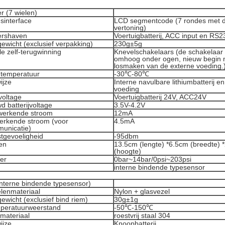
r (7 wielen)
sinterface
LCD segmentcode (7 rondes met d
vertoning)
ershaven
Voertuigbatterij, ACC input en RS2
ewicht (exclusief verpakking)
230g±5g
e zelf-terugwinning
Knevelschakelaars (de schakelaar 
omhoog onder ogen, nieuw begin 
losmaken van de externe voeding.
 temperatuur
-30℃-80℃
ijze
Interne navulbare lithiumbatterij e
voeding
voltage
Voertuigbatterij 24V, ACC24V
 batterijvoltage
3.5V-4.2V
werkende stroom
12mA
erkende stroom (voor
4.5mA
unicatie)
tgevoeligheid
-95dbm
en
13.5cm (lengte) *6.5cm (breedte) 
(hoogte)
er
0bar~14bar/0psi~203psi
interne bindende typesensor
interne bindende typesensor)
elenmateriaal
Nylon + glasvezel
wicht (exclusief bind riem)
30g±1g
mperatuurweerstand
-50℃-150℃
materiaal
roestvrij staal 304
ijze
Knoopbatterij