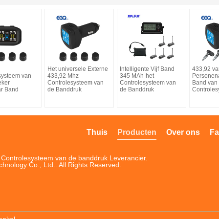
Het universele Externe
Intelligente Vijf Band
433,92 va
systeem van
433,92 Mhz-
345 MAh-het
Personen
eker
Controlesysteem van
Controlesysteem van
Band van
r Band
de Banddruk
de Banddruk
Controle
Thuis
Producten
Over ons
Fa
t Controlesysteem van de banddruk Leverancier.
ology Co., Ltd.. All Rights Reserved.