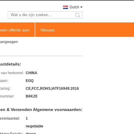
Dutch
search
een offerte aan
Nieuws
nhangwagen
uctdetails:
 van herkomst:
CHINA
aam:
EGQ
icering:
CE,FCC,ROHS,IATF16949:2016
lnummer:
B6KZ0
len & Verzenden Algemene voorwaarden:
estelaantal:
1
negotiable