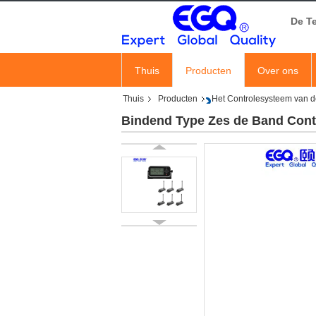
De T
Thuis
Producten
Over ons
Thuis
Producten
Het Controlesysteem van 
Bindend Type Zes de Band Con