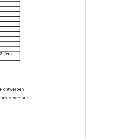
*2.2cm
te ontwerpen
urrerende prijs!