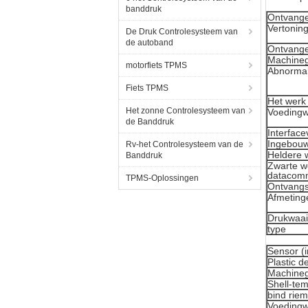
banddruk
Ontvange
Vertoning
De Druk Controlesysteem van
de autoband
Ontvang
Machineg
motorfiets TPMS
Abnormal
Fiets TPMS
Het werk
Het zonne Controlesysteem van
Voedingw
de Banddruk
Interface
Ingebouwd
Rv-het Controlesysteem van de
Heldere 
Banddruk
Zwarte w
datacomm
TPMS-Oplossingen
Ontvangs
Afmeting
Drukwaai
type
Sensor (
Plastic d
Machinege
Shell-te
bind riem
Voedingw