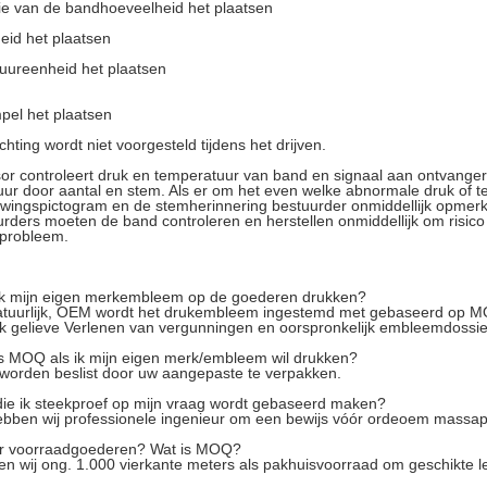
ie van de bandhoeveelheid het plaatsen
eid het plaatsen
uureenheid het plaatsen
pel het plaatsen
chting wordt niet voorgesteld tijdens het drijven.
or controleert druk en temperatuur van band en signaal aan ontvange
ur door aantal en stem. Als er om het even welke abnormale druk of t
wingspictogram en de stemherinnering bestuurder onmiddellijk opmer
rders moeten de band controleren en herstellen onmiddellijk om risico 
probleem.
ik mijn eigen merkembleem op de goederen drukken?
atuurlijk, OEM wordt het drukembleem ingestemd met gebaseerd op 
 gelieve Verlenen van vergunningen en oorspronkelijk embleemdossier
s MOQ als ik mijn eigen merk/embleem wil drukken?
worden beslist door uw aangepaste te verpakken.
ie ik steekproef op mijn vraag wordt gebaseerd maken?
ebben wij professionele ingenieur om een bewijs vóór ordeoem massa
 er voorraadgoederen? Wat is MOQ?
en wij ong. 1.000 vierkante meters als pakhuisvoorraad om geschikte l