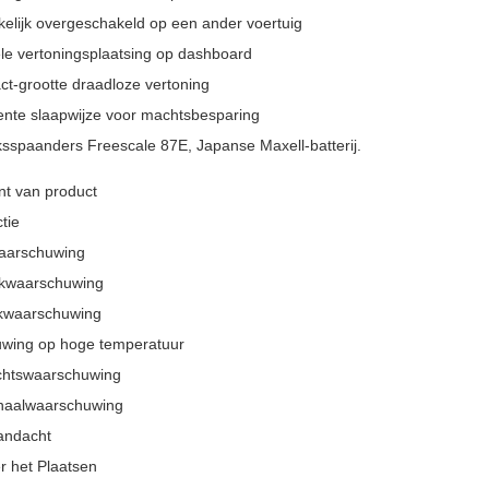
elijk overgeschakeld op een ander voertuig
ele vertoningsplaatsing op dashboard
t-grootte draadloze vertoning
igente slaapwijze voor machtsbesparing
ksspaanders Freescale 87E, Japanse Maxell-batterij.
t van product
tie
aarschuwing
kwaarschuwing
kwaarschuwing
wing op hoge temperatuur
htswaarschuwing
naalwaarschuwing
andacht
r het Plaatsen