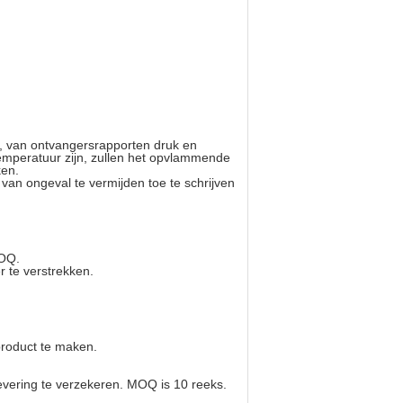
r, van ontvangersrapporten druk en
emperatuur zijn, zullen het opvlammende
ken.
van ongeval te vermijden toe te schrijven
MOQ.
 te verstrekken.
product te maken.
evering te verzekeren. MOQ is 10 reeks.