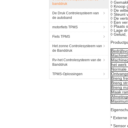
◊ Gemakke
banddruk
◊ Knoop g
◊ De witt
De Druk Controlesysteem van
◊ Steunt 
de autoband
◊ De vert
◊ Een ver
◊ Plaats 
motorfiets TPMS
◊ Lage dr
◊ Geluid,
Fiets TPMS
Productp
Het zonne Controlesysteem van
de Banddruk
Bedrijfsv
Machine
Machineg
Rv-het Controlesysteem van de
het werk
Banddruk
Normale 
Ontvangs
TPMS-Oplossingen
Breng fr
Breng st
Breng ma
Maak ran
Afmeting
Maximum
Eigensch
* Extern
* Sensor e