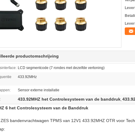
Verpa
Levert
Betal
Lever
lleerde productomschrijving
sinterface:
LCD segmentcode (7 rondes met dezelfde vertoning)
quentie
433.92MHz
appen:
Sensor externe installatie
433.92MHZ het Controlesysteem van de banddruk
433.9
:
,
Z 6 het Controlesysteem van de Banddruk
 ZES bandenvrachtwagen TPMS van 12V1 433.92MHZ OTR voor Techni
ap: