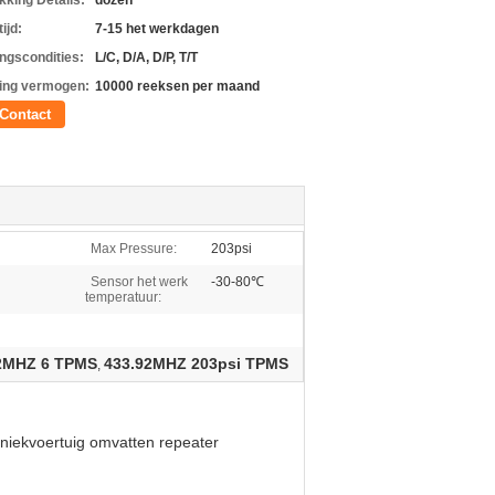
kking Details:
dozen
ijd:
7-15 het werkdagen
ingscondities:
L/C, D/A, D/P, T/T
ing vermogen:
10000 reeksen per maand
Contact
Max Pressure:
203psi
Sensor het werk
-30-80℃
temperatuur:
2MHZ 6 TPMS
433.92MHZ 203psi TPMS
,
ekvoertuig omvatten repeater