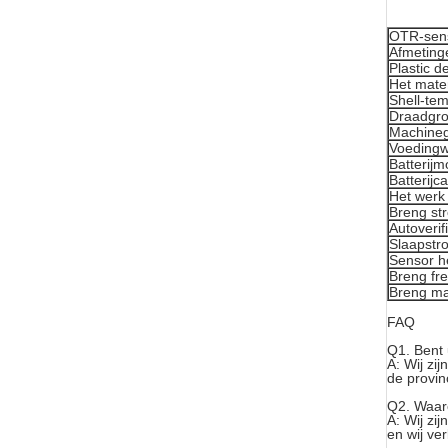
OTR-sen
Afmeting
Plastic d
Het mate
Shell-te
Draadgro
Machineg
Voedingw
Batterijm
Batterijca
Het werk
Breng st
Autoverif
Slaapstr
Sensor h
Breng fr
Breng ma
FAQ
Q1.
Bent 
A: Wij zi
de provin
Q2.
Waar
A: Wij zij
en wij ve