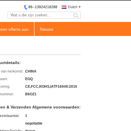
86--13924218288
Dutch
search
een offerte aan
Nieuws
uctdetails:
 van herkomst:
CHINA
aam:
EGQ
icering:
CE,FCC,ROHS,IATF16949:2016
lnummer:
B6OZ1
len & Verzenden Algemene voorwaarden:
estelaantal:
1
negotiable