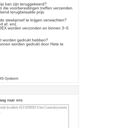
ijs kan zijn teruggekeerd?
 die voorbereidingen treffen verzenden.
kend terugbetaalde prijs.
de steekproef te krijgen verwachten?
d af, enz.
 FEDEX worden verzonden en binnen 3~5
et worden gedrukt hebben?
unnen worden gedrukt door Hete te
MS-Systeem
raag naar ons