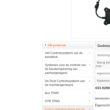
Alle producten
Gedetai
Het Controlesysteem van de
Vertoning
banddruk
Breng fre
Systemen voor de controle van
over:
de bandenspanning van
aanhangwagens
eigensch
Markeren
De Druk Controlesysteem van
de vrachtwagenband
433.92MH
Bus TPMS
sensoren
OTR TPMS
Eigensch
6 het Controlesysteem van de