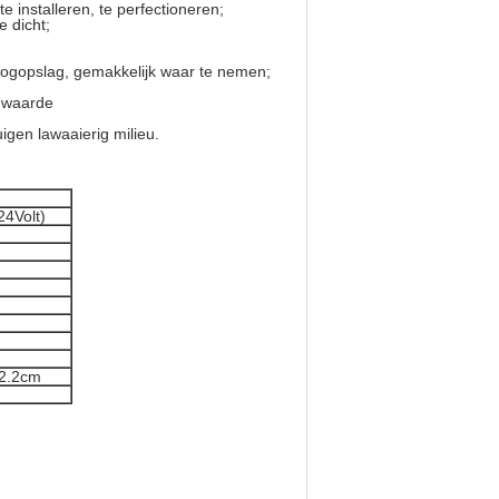
 installeren, te perfectioneren;
e dicht;
oogopslag, gemakkelijk waar te nemen;
rdwaarde
gen lawaaierig milieu.
24Volt)
*2.2cm