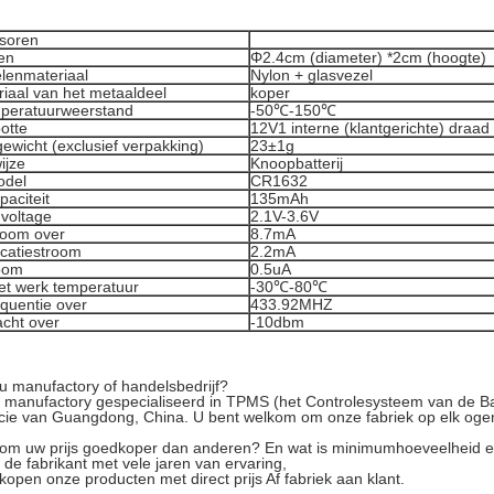
soren
en
Φ2.4cm (diameter) *2cm (hoogte)
elenmateriaal
Nylon + glasvezel
riaal van het metaaldeel
koper
mperatuurweerstand
-50℃-150℃
otte
12V1 interne (klantgerichte) draad
ewicht (exclusief verpakking)
23±1g
ijze
Knoopbatterij
odel
CR1632
paciteit
135mAh
 voltage
2.1V-3.6V
room over
8.7mA
icatiestroom
2.2mA
oom
0.5uA
et werk temperatuur
-30℃-80℃
equentie over
433.92MHZ
cht over
-10dbm
u manufactory of handelsbedrijf?
jn manufactory gespecialiseerd in TPMS (het Controlesysteem van de 
cie van Guangdong, China. U bent welkom om onze fabriek op elk ogen
om uw prijs goedkoper dan anderen? En wat is minimumhoeveelheid e
n de fabrikant met vele jaren van ervaring,
rkopen onze producten met direct prijs Af fabriek aan klant.