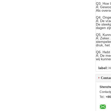
Q3.
Hoe l
A: Gewoon
Als overs
Q4.
Ongev
A: De vra
De steekp
dagen zi
Q5.
Kunn
A: Zeker
stempele
druk, het 
Q6.
Hebt
A: De mee
wij kunne
label:
H
Contac
Shenzhe
Contact
Tel.:
+86