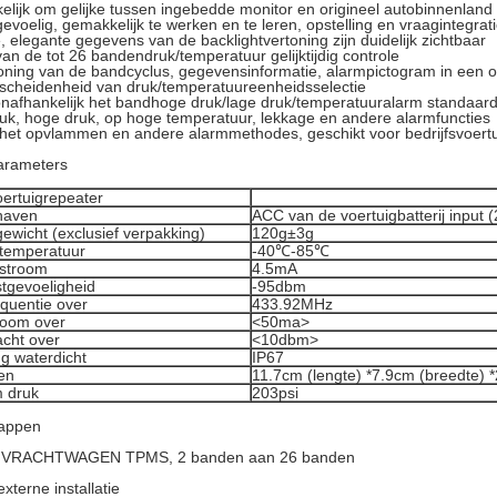
lijk om gelijke tussen ingebedde monitor en origineel autobinnenland te
evoelig, gemakkelijk te werken en te leren, opstelling en vraagintegrati
e, elegante gegevens van de backlightvertoning zijn duidelijk zichtbaar
van de tot 26 bandendruk/temperatuur gelijktijdig controle
oning van de bandcyclus, gegevensinformatie, alarmpictogram in een 
scheidenheid van druk/temperatuureenheidsselectie
onafhankelijk het bandhoge druk/lage druk/temperatuuralarm standaa
uk, hoge druk, op hoge temperatuur, lekkage en andere alarmfuncties
 het opvlammen en andere alarmmethodes, geschikt voor bedrijfsvoertui
arameters
oertuigrepeater
haven
ACC van de voertuigbatterij input (
ewicht (exclusief verpakking)
120g±3g
 temperatuur
-40℃-85℃
stroom
4.5mA
tgevoeligheid
-95dbm
equentie over
433.92MHz
room over
<50ma>
cht over
<10dbm>
g waterdicht
IP67
en
11.7cm (lengte) *7.9cm (breedte) 
 druk
203psi
appen
e VRACHTWAGEN TPMS, 2 banden aan 26 banden
xterne installatie