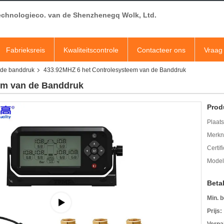
echnologieco. van de Shenzhenegq Wolk, Ltd.
Fabrieksreis
Kwaliteitscontrole
Contacteer ons
Vraag 
 de banddruk
433.92MHZ 6 het Controlesysteem van de Banddruk
em van de Banddruk
Prod
Plaats
Merkn
Certif
Mode
Beta
Min. b
Prijs: