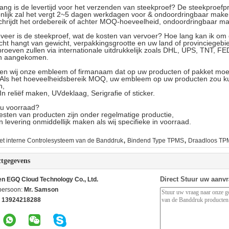
ang is de levertijd voor het verzenden van steekproef? De steekproefpr
lijk zal het vergt 2~5 dagen werkdagen voor & ondoordringbaar maken
chrijdt het ordebereik of achter MOQ-hoeveelheid, ondoordringbaar ma
eer is de steekproef, wat de kosten van vervoer? Hoe lang kan ik om 
cht hangt van gewicht, verpakkingsgrootte en uw land of provinciegebie
roeven zullen via internationale uitdrukkelijk zoals DHL, UPS, TNT,
jn aangekomen.
en wij onze embleem of firmanaam dat op uw producten of pakket mo
. Als het hoeveelheidsbereik MOQ, uw embleem op uw producten zou k
n,
In reliëf maken, UVdeklaag, Serigrafie of sticker.
 u voorraad?
sten van producten zijn onder regelmatige productie,
n levering onmiddellijk maken als wij specifieke in voorraad.
,
,
et interne Controlesysteem van de Banddruk
Bindend Type TPMS
Draadloos TP
tgegevens
Direct Stuur uw aanv
n EGQ Cloud Technology Co., Ltd.
persoon:
Mr. Samson
 13924218288