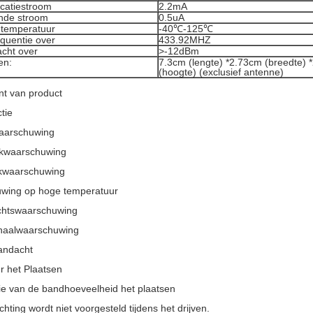
icatiestroom
2.2mA
nde stroom
0.5uA
 temperatuur
-40℃-125℃
equentie over
433.92MHZ
cht over
>
-12dBm
en:
7.3cm (lengte) *2.73cm (breedte) 
(hoogte) (exclusief antenne)
t van product
tie
aarschuwing
kwaarschuwing
kwaarschuwing
wing op hoge temperatuur
htswaarschuwing
naalwaarschuwing
andacht
r het Plaatsen
ie van de bandhoeveelheid het plaatsen
chting wordt niet voorgesteld tijdens het drijven.