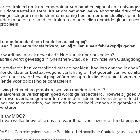
or controleert druk en temperatuur van band en signaal aan ontvange
ur door aantal en stem. Als er om het even welke abnormale druk of t
wingspictogram en de stemherinnering bestuurder onmiddellijk opmer
rders moeten de band controleren en herstellen onmiddellijk om risico 
probleem.
t u een fabriek of een handelsmaatschappij?
n een 7 jaar ervaringsfabrikant, en wij zullen u een fabrieksprijs geven.
r wordt uw fabriek gevestigd? Hoe kan ik daar bezoeken?
abriek wordt gevestigd in Shenzhen-Stad, de Provincie van Guangdon
de producten ben verschillend met de beelden, hoe kan ontving ik doen
illende kleur er bestaat wegens verlichting en het gebruik van verschil
ven naar u voor bevestiging vóór massaproduktie. Als u niet tevreden 
iende voor oplossing te contacteren.
ontving het punt in gebroken, wat zou moeten ik doen?
nt alvorens te verschepen goed wordt geïnspecteerd. Hoewel zij goed 
t ruwe overhandigen worden vermeden tijdens het verschepen. In dit 
aar me te verzenden, me laten de hoeveelheid kennen die gebroken is
ersturen.
 is uw MOQ?
 even welke hoeveelheid is aanvaardbaar voor uw orde. En de prijs is
,
PMS-het Controlesysteem van de Banddruk
Het navulbare Controlesysteem van 