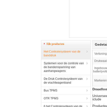
Alle producten
Gedetai
Het Controlesysteem van de
Vertoning
banddruk
Drukwaai
Systemen voor de controle van
de bandenspanning van
Ingebou
aanhangwagens
batterijvol
De Druk Controlesysteem van
Markeren
de vrachtwagenband
Draadloo
Bus TPMS
Universee
OTR TPMS
iclude
Productp
6 het Controlesysteem van de