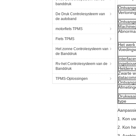
banddruk
Ontvange
Vertoning
De Druk Controlesysteem van
de autoband
Ontvang
Machineg
motorfiets TPMS
Abnormal
Fiets TPMS
Het werk
Het zonne Controlesysteem van
Voedingw
de Banddruk
Interface
Ingebouwd
Rv-het Controlesysteem van de
Heldere 
Banddruk
Zwarte w
datacomm
TPMS-Oplossingen
Ontvangs
Afmeting
Drukwaai
type
Aanpassi
1.
Kon uw
2.
Kon he
3.
Aanbied