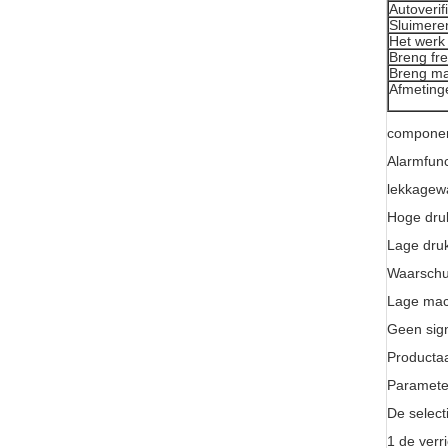
Autoverif
Sluimere
Het werk
Breng fr
Breng ma
Afmeting
componen
Alarmfunc
lekkagew
Hoge dru
Lage dru
Waarschu
Lage mac
Geen sig
Producta
Paramete
De select
1 de verri