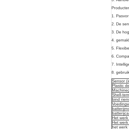
Producten
1.
Pasvor
2.
De sen
3.
De hog
4.
gemakk
5.
Flexib
6.
Compac
7.
Intell
8.
gebrui
Sensor (
Plastic d
Machinege
Shell-te
bind riem
Voedingw
batterijm
batterijca
Het werk
Het werk
het werk