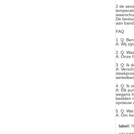
2 de sens
temperatu
waarschu
De bestuu
aan band
FAQ
1.
Q: Ben
A: Wij zij
2.
Q: Waa
A: Onze f
3.
Q: Ik 
A: Versch
steekproe
winkelbed
4.
Q: Ik 
A: Elk pu
wegens he
beelden n
opnieuw v
5.
Q: Wat
A: Om het
label:
T