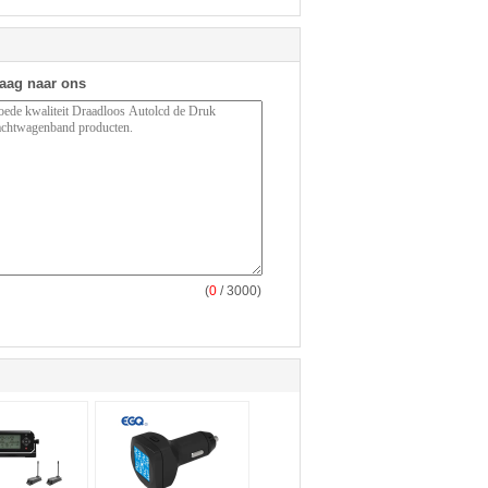
raag naar ons
(
0
/ 3000)