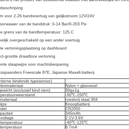
beschrijving
m voor 2-26 bandvoertuig van gelijkstroom 12V/24V
sorwaaier van de banddruk: 0-14 Bar/0-203 Psi
e grens van de bandtemperatuur: 125.C
elijk overgeschakeld op een ander voertuig
ele vertoningsplaatsing op dashboard
t-grootte draadloze vertoning
igente slaapwijze voor machtsbesparing
ksspaanders Freescale 87E, Japanse Maxell-batterij.
interne bindende typesensor)
elenmateriaal
Nylon + glasvezel
wicht (exclusief bind riem)
30g±1g
mperatuurweerstand
-50℃-150℃
materiaal
roestvrij staal 304
ijze
Knoopbatterij
odel
CR2050
paciteit
345mAh
 voltage
2.1V-3.6V
 temperatuur
-40℃-125℃
 temperatuur
8.7mA