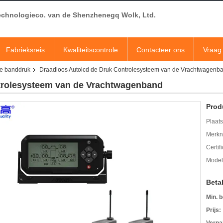
echnologieco. van de Shenzhenegq Wolk, Ltd.
Fabrieksreis
Kwaliteitscontrole
Contacteer ons
Vraag 
de banddruk
Draadloos Autolcd de Druk Controlesysteem van de Vrachtwagenb
trolesysteem van de Vrachtwagenband
Prod
Plaats
Merkn
Certif
Mode
Beta
Min. b
Prijs: