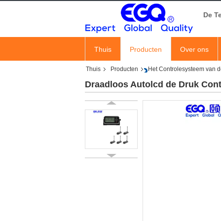
De T
Thuis
Producten
Over ons
Thuis
Producten
Het Controlesysteem van 
Draadloos Autolcd de Druk Con