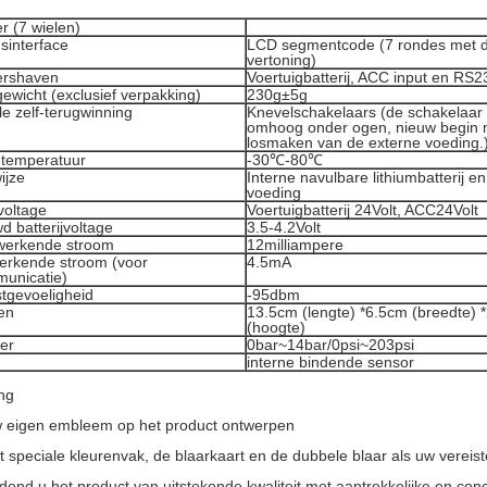
r (7 wielen)
sinterface
LCD segmentcode (7 rondes met d
vertoning)
ershaven
Voertuigbatterij, ACC input en RS2
ewicht (exclusief verpakking)
230g±5g
e zelf-terugwinning
Knevelschakelaars (de schakelaar 
omhoog onder ogen, nieuw begin 
losmaken van de externe voeding.
 temperatuur
-30℃-80℃
ijze
Interne navulbare lithiumbatterij e
voeding
voltage
Voertuigbatterij 24Volt, ACC24Volt
 batterijvoltage
3.5-4.2Volt
werkende stroom
12milliampere
erkende stroom (voor
4.5mA
unicatie)
tgevoeligheid
-95dbm
en
13.5cm (lengte) *6.5cm (breedte) 
(hoogte)
er
0bar~14bar/0psi~203psi
interne bindende sensor
ng
 eigen embleem op het product ontwerpen
t speciale kleurenvak, de blaarkaart en de dubbele blaar als uw vereis
end u het product van uitstekende kwaliteit met aantrekkelijke en conc