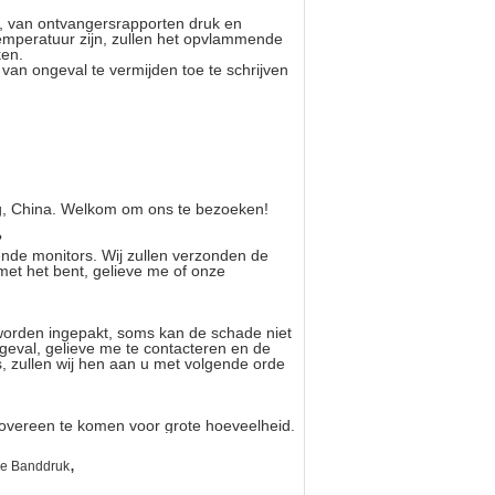
r, van ontvangersrapporten druk en
emperatuur zijn, zullen het opvlammende
ken.
van ongeval te vermijden toe te schrijven
g, China. Welkom om ons te bezoeken!
?
lende monitors. Wij zullen verzonden de
met het bent, gelieve me of onze
worden ingepakt, soms kan de schade niet
geval, gelieve me te contacteren en de
, zullen wij hen aan u met volgende orde
 overeen te komen voor grote hoeveelheid.
,
de Banddruk