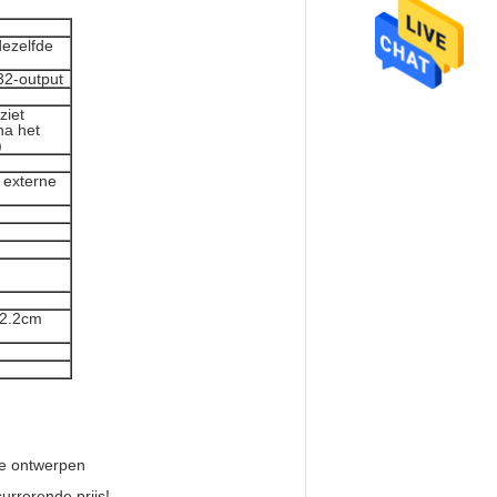
ezelfde
32-output
ziet
na het
)
n externe
*2.2cm
te ontwerpen
urrerende prijs!