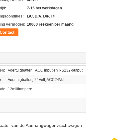
kking Details:
dozen
ijd:
7-15 het werkdagen
ingscondities:
L/C, D/A, D/P, T/T
ing vermogen:
10000 reeksen per maand
Contact
en:
Voertuigbatterij, ACC input en RS232-output
e:
Voertuigbatterij 24Volt, ACC24Volt
nde
12milliampere
repeater van de Aanhangwagenvrachtwagen