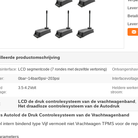
Verpa
Levert
Betal
Lever
lleerde productomschrijving
sinterface:
LCD segmentcode (7 rondes met dezelfde vertoning)
Ontvangershav
er:
0bar~14bar/0psi~203psi
Interfacevoltag
wd
3.5-4.2Volt
Heldere werke
tage:
stroom:
LCD de druk controlesysteem van de vrachtwagenband
,
:
Het draadloze controlesysteem van de Autodruk
s Autolcd de Druk Controlesysteem van de Vrachtwagenband
l intern bindend type Vijf vermoeit niet Vrachtwagen TPMS voor de 
arameters