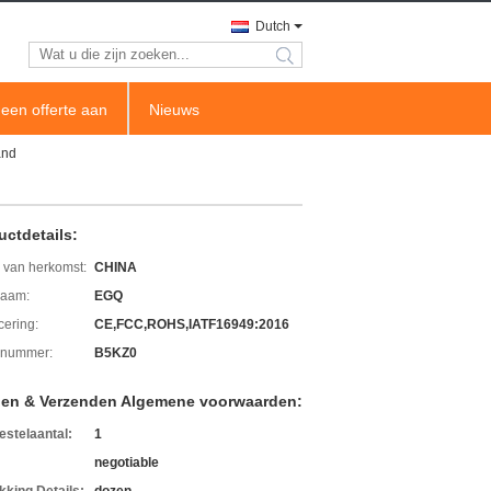
Dutch
search
een offerte aan
Nieuws
and
uctdetails:
 van herkomst:
CHINA
aam:
EGQ
icering:
CE,FCC,ROHS,IATF16949:2016
lnummer:
B5KZ0
len & Verzenden Algemene voorwaarden:
estelaantal:
1
negotiable