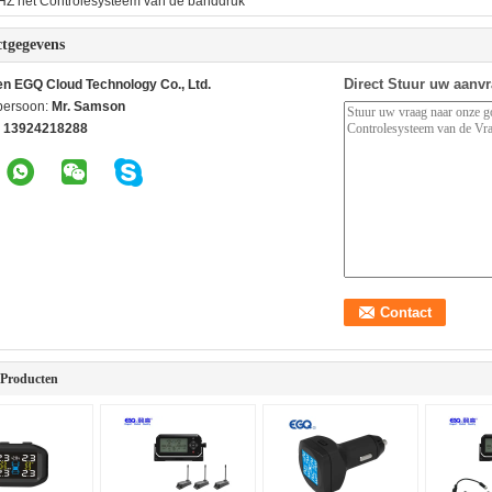
Z het Controlesysteem van de banddruk
tgegevens
Direct Stuur uw aanv
n EGQ Cloud Technology Co., Ltd.
persoon:
Mr. Samson
 13924218288
 Producten