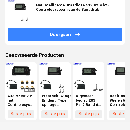
Het intelligente Draadloze 433,92 Mhz-
Controlesysteem van de Banddruk
Doorgaan
Geadviseerde Producten
433.92MHZ 6
Waarschuwings
Algemeen
Realtime 4
het
Bindend Type
begrip 203
Wielen 6 h
Controlesysteem
op hoge
Psi 2 Band 6
Controles
van de
temperatuur
het
van de
Banddruk
4 Sensor van
Controlesysteem
Banddruk
Beste prijs
Beste prijs
Beste prijs
Beste pri
Band de
van de
Slimme Tpms
Banddruk