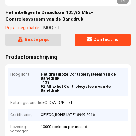
1
/
1
Het intelligente Draadloze 433,92 Mhz-
Controlesysteem van de Banddruk
Prijs：negotiable
MOQ：1
Beste prijs
Contact nu
Productomschrijving
Hoog licht
Het draadloze Controlesysteem van de
Banddruk
,
,
433
92 Mhz-het Controlesysteem van de
Banddruk
Betalingscondities
L/C, D/A, D/P, T/T
Certificering
CE,FCC,ROHS,IATF16949:2016
Levering
10000 reeksen per maand
vermogen