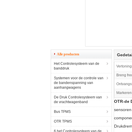
Alle producten
Gedetai
Het Controlesysteem van de
Vertoning
banddruk
Breng fre
Systemen voor de controle van
de bandenspanning van
Ontvangst
aanhangwagens
Markeren
De Druk Controlesysteem van
OTR-de D
de vrachtwagenband
sensoren
Bus TPMS
componen
OTR TPMS
Drukdrem
6 het Controlesysteem van de