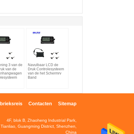
ning 3 van de
Navulbaar LCD de
uk van de
Druk Controlesysteem
anhangwagen
van de het Schermrv
olesysteem
Band
brieksreis
Contacten
Sitemap
4F, blok B, Zhaoheng Industrial Park,
Tianliao, Guangming District, Shenzhen,
China