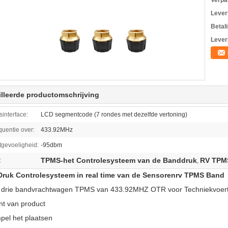
Verpa
Levert
Betal
Lever
lleerde productomschrijving
sinterface:
LCD segmentcode (7 rondes met dezelfde vertoning)
quentie over:
433.92MHz
gevoeligheid:
-95dbm
TPMS-het Controlesysteem van de Banddruk
RV TPM
:
,
ruk Controlesysteem in real time van de Sensorenrv TPMS Band
 drie bandvrachtwagen TPMS van 433.92MHZ OTR voor Techniekvoertu
t van product
pel het plaatsen