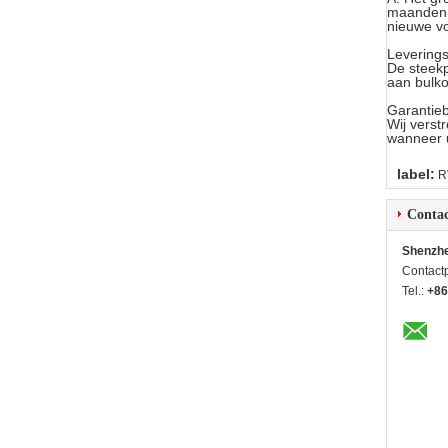
maanden o
nieuwe vo
Leverings
De steek
aan bulko
Garantieb
Wij verst
wanneer u
label:
R
Contac
Shenzhe
Contact
Tel.:
+86