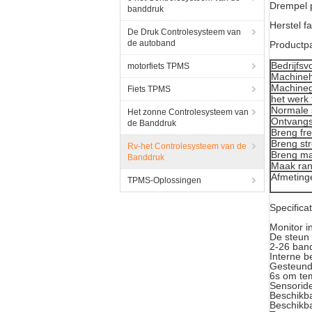
Drempel 
banddruk
Herstel f
De Druk Controlesysteem van
de autoband
Productp
Bedrijfsv
motorfiets TPMS
Machine
Machineg
Fiets TPMS
het werk
Normale 
Het zonne Controlesysteem van
Ontvangs
de Banddruk
Breng fr
Breng st
Rv-het Controlesysteem van de
Breng ma
Banddruk
Maak ran
Afmeting
TPMS-Oplossingen
Specificat
Monitor i
De steun
2-26 ban
Interne b
Gesteund
6s om tem
Sensoride
Beschikba
Beschikb