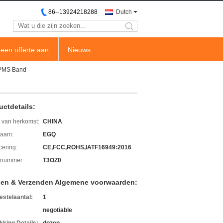
86--13924218288
Dutch
search
een offerte aan
Nieuws
TPMS Band
uctdetails:
 van herkomst:
CHINA
aam:
EGQ
icering:
CE,FCC,ROHS,IATF16949:2016
lnummer:
T3OZ0
len & Verzenden Algemene voorwaarden:
estelaantal:
1
negotiable