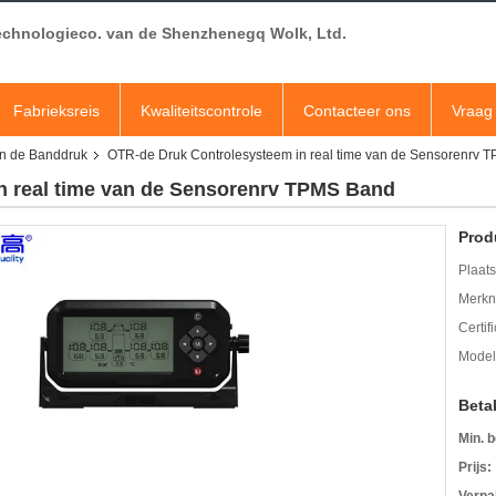
echnologieco. van de Shenzhenegq Wolk, Ltd.
Fabrieksreis
Kwaliteitscontrole
Contacteer ons
Vraag 
an de Banddruk
OTR-de Druk Controlesysteem in real time van de Sensorenrv 
n real time van de Sensorenrv TPMS Band
Prod
Plaats
Merkn
Certif
Mode
Beta
Min. b
Prijs: