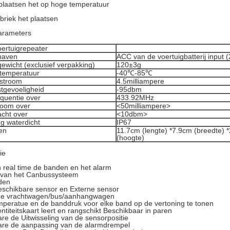
plaatsen het op hoge temperatuur
abriek het plaatsen
arameters
oertuigrepeater
haven
ACC van de voertuigbatterij input (
ewicht (exclusief verpakking)
120±3g
 temperatuur
-40℃-85℃
stroom
4.5milliampere
tgevoeligheid
-95dbm
equentie over
433.92MHz
room over
<50milliampere>
cht over
<10dbm>
g waterdicht
IP67
en
11.7cm (lengte) *7.9cm (breedte) 
(hoogte)
ie
n real time de banden en het alarm
 van het Canbussysteem
den
eschikbare sensor en Externe sensor
e vrachtwagen/bus/aanhangwagen
peratue en de banddruk voor elke band op de vertoning te tonen
ntiteitskaart leert en rangschikt Beschikbaar in paren
re de Uitwisseling van de sensorpositie
are de aanpassing van de alarmdrempel