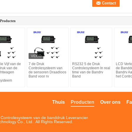
 Producten
le Vijf van de
7 de Druk
RS232 5 de Druk
LCD Verto
ruk van de
Controlesysteem van
Controlesysteem In real
de Banddr
chtwagen
de sensoren Draadloos
time van de Bandrv
Bandrv A
Band voor rv
Band
het Contr
systeem
Thuis
Producten
Over ons
Fa
t Controlesysteem van de banddruk Leverancier.
ology Co., Ltd.. All Rights Reserved.