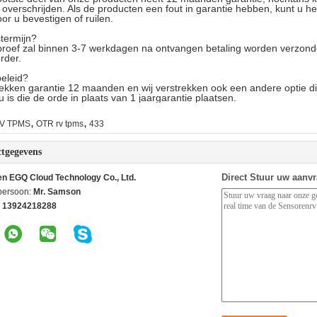
verschrijden. Als de producten een fout in garantie hebben, kunt u he
or u bevestigen of ruilen.
termijn?
proef zal binnen 3-7 werkdagen na ontvangen betaling worden verzon
rder.
eleid?
rekken garantie 12 maanden en wij verstrekken ook een andere optie 
 is die de orde in plaats van 1 jaargarantie plaatsen.
,
,
V TPMS
OTR rv tpms
433
tgegevens
Direct Stuur uw aanv
n EGQ Cloud Technology Co., Ltd.
persoon:
Mr. Samson
 13924218288