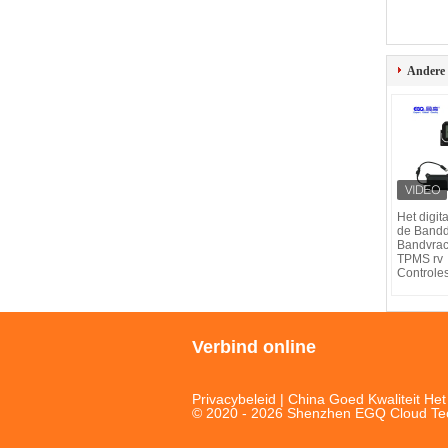
Andere
Het digita
de Bandd
Bandvra
TPMS rv
Controle
Verbind online
Privacybeleid
| China Goed Kwaliteit He
© 2020 - 2026 Shenzhen EGQ Cloud Techn