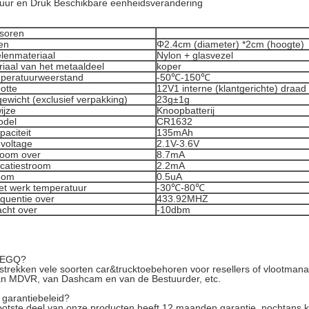
uur en Druk Beschikbare eenheidsverandering
soren
en
Φ2.4cm (diameter) *2cm (hoogte)
elenmateriaal
Nylon + glasvezel
riaal van het metaaldeel
koper
mperatuurweerstand
-50℃-150℃
otte
12V1 interne (klantgerichte) draad
ewicht (exclusief verpakking)
23g±1g
ijze
Knoopbatterij
odel
CR1632
paciteit
135mAh
 voltage
2.1V-3.6V
room over
8.7mA
icatiestroom
2.2mA
oom
0.5uA
et werk temperatuur
-30℃-80℃
equentie over
433.92MHZ
cht over
-10dbm
 EGQ?
rstrekken vele soorten car&trucktoebehoren voor resellers of vlootma
n MDVR, van Dashcam en van de Bestuurder, etc.
 garantiebeleid?
ootste deel van onze producten heeft 12 maanden garantie, nochtans