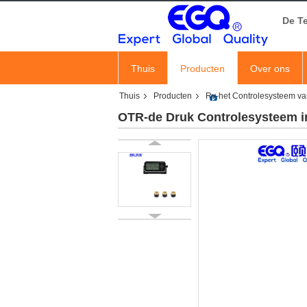
De T
Thuis
Producten
Over ons
Thuis
Producten
Rv-het Controlesysteem v
OTR-de Druk Controlesysteem i