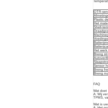
Temperat
OTR-sen
Afmeting
Plastic d
Het mate
Shell-te
Draadgro
Machineg
Voedingw
Batterijm
Batterijca
Het werk
Breng st
Autoverif
Slaapstr
Sensor h
Breng fr
Breng ma
FAQ
Wat doet
A: Wij ve
TPMS, va
Wat is uw
A: Het gr