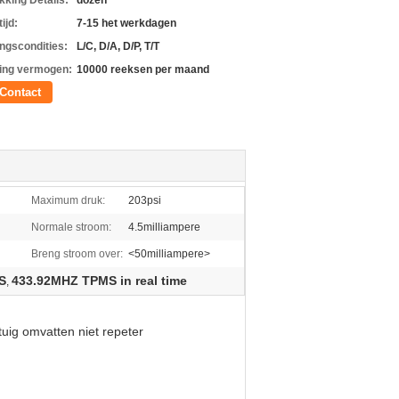
kking Details:
dozen
ijd:
7-15 het werkdagen
ingscondities:
L/C, D/A, D/P, T/T
ing vermogen:
10000 reeksen per maand
Contact
Maximum druk:
203psi
Normale stroom:
4.5milliampere
Breng stroom over:
<50milliampere>
S
433.92MHZ TPMS in real time
,
ig omvatten niet repeter