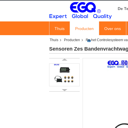
De T
Thuis
Producten
Over ons
Thuis
Producten
Rv-het Controlesysteem v
Sensoren Zes Bandenvrachtwa