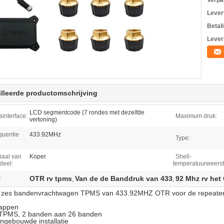
Verpa
Levert
Betal
Lever
lleerde productomschrijving
LCD segmentcode (7 rondes met dezelfde
sinterface:
Maximum druk:
vertoning)
quentie
433.92MHz
Type:
iaal van
Koper
Shell-
deel:
temperatuurweerst
OTR rv tpms
Van de de Banddruk van 433
92 Mhz rv het
:
,
,
 zes bandenvrachtwagen TPMS van 433.92MHZ OTR voor de repeater v
appen
e TPMS, 2 banden aan 26 banden
ingebouwde installatie