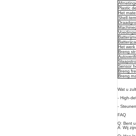
Afmeting
Plastic d
Het mate
Shell-te
Draadgro
Machineg
Voedingw
Batterijm
Batterijca
Het werk
Breng st
Autoverif
Slaapstr
Sensor h
Breng fr
Breng ma
Wat u zult
- High-de
- Steunen
FAQ
Q: Bent u
A: Wij zij