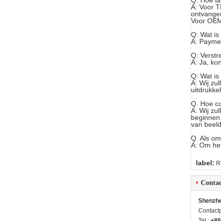
Q: Hoe la
A: Voor T
ontvange
Voor OEM 
Q: Wat i
A: Payme
Q: Verstre
A: Ja, ko
Q: Wat i
A: Wij zu
uitdrukkel
Q. Hoe co
A: Wij zu
beginnen.
van beeld
Q. Als om
A: Om het
label:
R
Contac
Shenzhe
Contact
Tel.:
+86