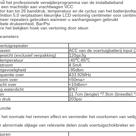
eist het professionele verwijderprogramma van de installatieband
k een machtslijn aan vrachtwagen VCC
tor kan tot 26 banddruk, temperatuur en de cyclus van het batterijvolt
finition 5,0 verplaatsen kleurrijke LCD vertoning centimeter voor centim
 meer repeaters gebruiken wanneer u aanhangwagen gebruikt
ibele drukeenheid, Bar/Psi
re het bekijken hoek van vertoning door steun
arameters
oertuigrepeater
haven
ACC van de voertuigbatterij input (
ewicht (exclusief verpakking)
120g±3g
 temperatuur
-40℃-85℃
stroom
4.5mA
tgevoeligheid
-95dbm
equentie over
433.92MHz
room over
<50ma>
cht over
<10dbm>
g waterdicht
IP67
en
11.7cm (lengte) *7.9cm (breedte) 
 druk
203psi
unctie
het normale het remmen effect en verminder het voorkomen van veili
 abnormale slijtage van relevante delen zoals voertuigschokbreker en
soren