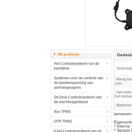
Alle producten
Gedetai
Het Controlesysteem van de
banddruk
Vertoning
Systemen voor de controle van
Breng fre
de bandenspanning van
over:
aanhangwagens
Het mater
het metaal
De Druk Controlesysteem van
de vrachtwagenband
Markeren
Bus TPMS
sensoren
OTR TPMS
Eigensch
* Intern
* Sensor 
6 het Controlesysteem van de