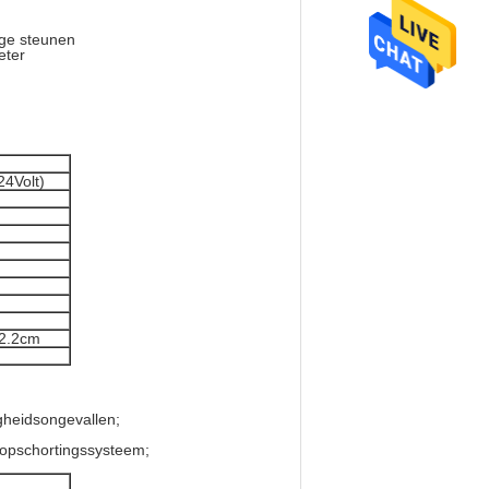
age steunen
eter
24Volt)
*2.2cm
gheidsongevallen;
 opschortingssysteem;