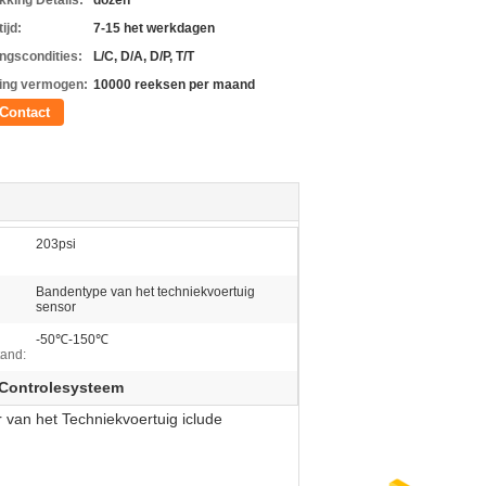
kking Details:
dozen
ijd:
7-15 het werkdagen
ingscondities:
L/C, D/A, D/P, T/T
ing vermogen:
10000 reeksen per maand
Contact
203psi
Bandentype van het techniekvoertuig
sensor
-50℃-150℃
and:
 Controlesysteem
an het Techniekvoertuig iclude