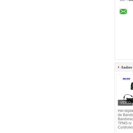
Andere
Het digita
de Bandd
Bandvra
TPMS rv
Controle