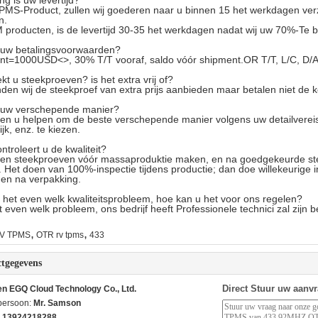
ng is uw levertijd?
PMS-Product, zullen wij goederen naar u binnen 15 het werkdagen ve
n.
producten, is de levertijd 30-35 het werkdagen nadat wij uw 70%-Te b
s uw betalingsvoorwaarden?
nt=1000USD<>, 30% T/T vooraf, saldo vóór shipment.OR T/T, L/C, D/A
kt u steekproeven? is het extra vrij of?
nden wij de steekproef van extra prijs aanbieden maar betalen niet de k
s uw verschepende manier?
llen u helpen om de beste verschepende manier volgens uw detailvereis
ijk, enz. te kiezen.
ntroleert u de kwaliteit?
llen steekproeven vóór massaproduktie maken, en na goedgekeurde ste
 Het doen van 100%-inspectie tijdens productie; dan doe willekeurige 
en na verpakking.
 het even welk kwaliteitsprobleem, hoe kan u het voor ons regelen?
 even welk probleem, ons bedrijf heeft Professionele technici zal zijn b
,
,
V TPMS
OTR rv tpms
433
tgegevens
Direct Stuur uw aanv
n EGQ Cloud Technology Co., Ltd.
persoon:
Mr. Samson
 13924218288