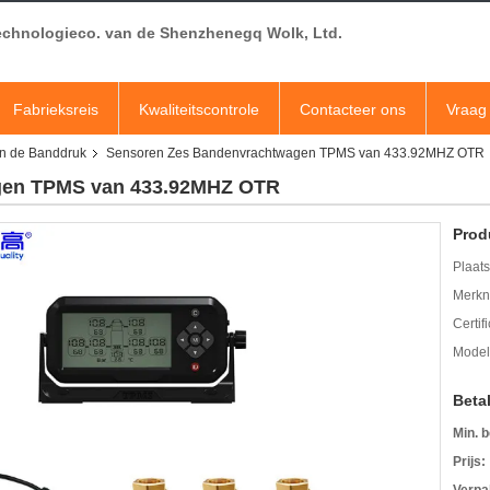
echnologieco. van de Shenzhenegq Wolk, Ltd.
Fabrieksreis
Kwaliteitscontrole
Contacteer ons
Vraag 
an de Banddruk
Sensoren Zes Bandenvrachtwagen TPMS van 433.92MHZ OTR
gen TPMS van 433.92MHZ OTR
Prod
Plaats
Merkn
Certif
Mode
Beta
Min. b
Prijs: