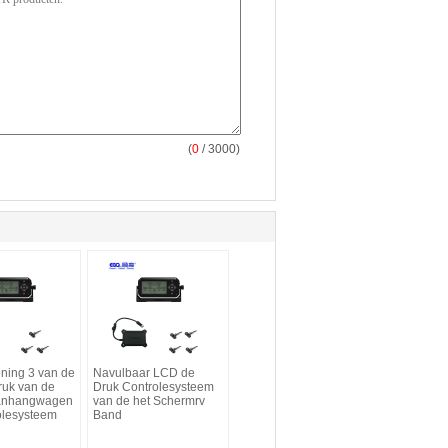
(
0
/ 3000)
ning 3 van de
Navulbaar LCD de
uk van de
Druk Controlesysteem
anhangwagen
van de het Schermrv
olesysteem
Band