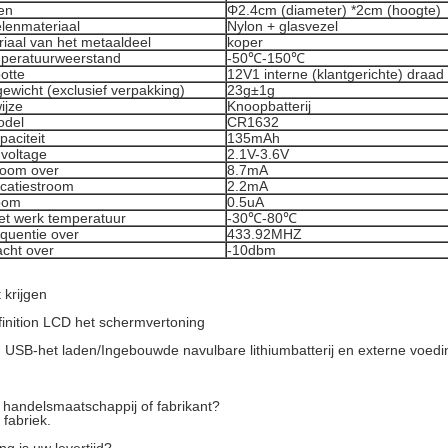
en
Φ2.4cm (diameter) *2cm (hoogte)
elenmateriaal
Nylon + glasvezel
riaal van het metaaldeel
koper
mperatuurweerstand
-50℃-150℃
otte
12V1 interne (klantgerichte) draad
ewicht (exclusief verpakking)
23g±1g
ijze
Knoopbatterij
odel
CR1632
paciteit
135mAh
 voltage
2.1V-3.6V
room over
8.7mA
icatiestroom
2.2mA
oom
0.5uA
et werk temperatuur
-30℃-80℃
equentie over
433.92MHZ
cht over
-10dbm
 krijgen
finition LCD het schermvertoning
 USB-het laden/Ingebouwde navulbare lithiumbatterij en externe voedi
 handelsmaatschappij of fabrikant?
n fabriek.