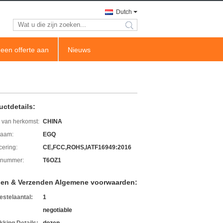
Dutch
search
een offerte aan
Nieuws
uctdetails:
 van herkomst:
CHINA
aam:
EGQ
icering:
CE,FCC,ROHS,IATF16949:2016
lnummer:
T6OZ1
len & Verzenden Algemene voorwaarden:
estelaantal:
1
negotiable