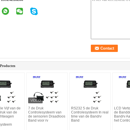
 Producten
le Vijf van de
7 de Druk
RS232 5 de Druk
LCD Verto
ruk van de
Controlesysteem van
Controlesysteem In real
de Banddr
chtwagen
de sensoren Draadloos
time van de Bandrv
Bandrv A
Band voor rv
Band
het Contr
systeem