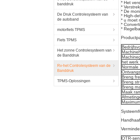
* Het ver
banddruk
* Verstre
* De moni
De Druk Controlesysteem van
* High-de
de autoband
* u moet
* Convert
* Regelba
motorfiets TPMS
Productp
Fiets TPMS
Bedrijfsv
Het zonne Controlesysteem van
Machine
de Banddruk
Machineg
het werk
Rv-het Controlesysteem van de
Normale 
Banddruk
Ontvangs
Breng fr
TPMS-Oplossingen
Breng st
Breng ma
Maak ran
Afmeting
Maximum
Systeemf
Handhaaf 
Verminder
OTR-sen