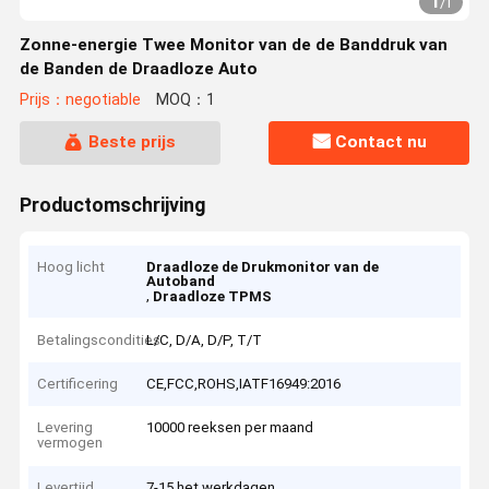
1
/
1
Zonne-energie Twee Monitor van de de Banddruk van
de Banden de Draadloze Auto
Prijs：negotiable
MOQ：1
Beste prijs
Contact nu
Productomschrijving
Hoog licht
Draadloze de Drukmonitor van de
Autoband
,
Draadloze TPMS
Betalingscondities
L/C, D/A, D/P, T/T
Certificering
CE,FCC,ROHS,IATF16949:2016
Levering
10000 reeksen per maand
vermogen
Levertijd
7-15 het werkdagen