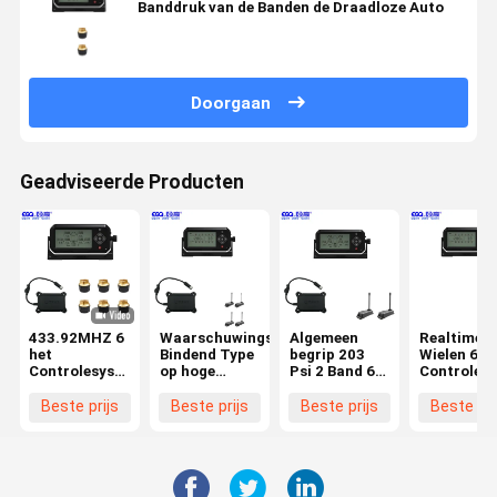
Banddruk van de Banden de Draadloze Auto
Doorgaan
Geadviseerde Producten
433.92MHZ 6
Waarschuwings
Algemeen
Realtime 4
het
Bindend Type
begrip 203
Wielen 6 h
Controlesysteem
op hoge
Psi 2 Band 6
Controles
van de
temperatuur
het
van de
Banddruk
4 Sensor van
Controlesysteem
Banddruk
Beste prijs
Beste prijs
Beste prijs
Beste pri
Band de
van de
Slimme Tpms
Banddruk