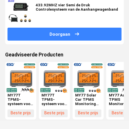
433.92MHZ vier Semi de Druk
Controlesysteem van de Aanhangwagenband
Doorgaan
Geadviseerde Producten
MY77T
MY77T
MY77 Solar
MY77 Auto
TPMS-
TPMS-
Car TPMS
TPMS
systeem voor
systeem voor
Monitoring
Monitorin
zonne-
zonne-
Tire Pressure
Tire Press
energie voor
energie voor
433MHz
433MHz
Beste prijs
Beste prijs
Beste prijs
Beste pri
auto's
auto's,
Externe
Interne
banddruk
sensor
sensor
433MHz