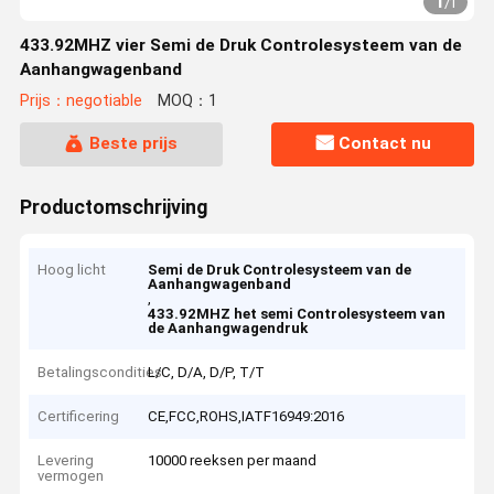
1
/
1
433.92MHZ vier Semi de Druk Controlesysteem van de
Aanhangwagenband
Prijs：negotiable
MOQ：1
Beste prijs
Contact nu
Productomschrijving
Hoog licht
Semi de Druk Controlesysteem van de
Aanhangwagenband
,
433.92MHZ het semi Controlesysteem van
de Aanhangwagendruk
Betalingscondities
L/C, D/A, D/P, T/T
Certificering
CE,FCC,ROHS,IATF16949:2016
Levering
10000 reeksen per maand
vermogen