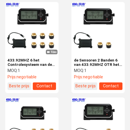
433.92MHZ 6 het
de Sensoren 2 Banden 6
Controlesysteem van de
van 433.92MHZ OTR het
Banddruk
Controlesysteem van de
MOQ:
1
MOQ:
1
Banddruk
Prijs:
negotiable
Prijs:
negotiable
Beste prijs
Contact
Beste prijs
Contact