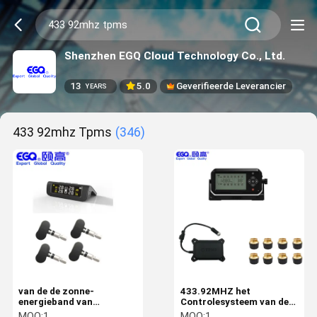
Shenzhen EGQ Cloud Technology Co., Ltd.
13
5.0
Geverifieerde Leverancier
YEARS
433 92mhz Tpms
(346)
van de de zonne-
433.92MHZ het
energieband van
Controlesysteem van de
433.92mhz TPMS de Druk
banddruk
MOQ:
1
MOQ:
1