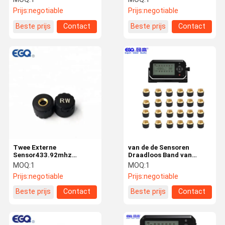
Controlesysteem
Prijs:
negotiable
Prijs:
negotiable
Beste prijs
Contact
Beste prijs
Contact
Twee Externe
van de de Sensoren
Sensor433.92mhz
Draadloos Band van
Motorfiets TPMS voor
433.92MHZ OTR de Druk
MOQ:
1
MOQ:
1
Fiets
Controlesysteem
Prijs:
negotiable
Prijs:
negotiable
Beste prijs
Contact
Beste prijs
Contact