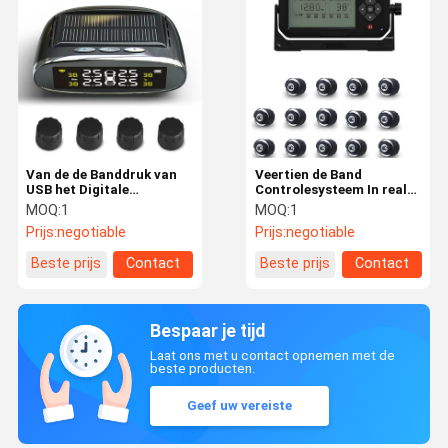
Van de de Banddruk van
Veertien de Band
USB het Digitale
Controlesysteem In real
433.92mhz Zonne
time van de
MOQ:
1
MOQ:
1
Controlesysteem
Band433.92mhz
Prijs:
negotiable
Prijs:
negotiable
Aanhangwagen
Beste prijs
Contact
Beste prijs
Contact
Bespaar je tijd
Laat ons met u contact opnemen met de
beste producten.
Geef uw vereiste