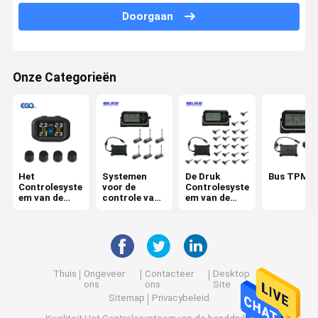
Doorgaan
6 het Controlesysteem van de banddruk
De Druk Controlesysteem van de autoband
Onze Categorieën
motorfiets TPMS
Fiets TPMS
Het zonne Controlesysteem van de Banddruk
Rv-het Controlesysteem van de Banddruk
Het
Systemen
De Druk
Bus TPMS
Controlesyste
voor de
Controlesyste
TPMS-Oplossingen
em van de
controle van
em van de
banddruk
de
vrachtwagen
bandenspanni
band
ng van
aanhangwage
ns
Thuis
Ongeveer
Contacteer
Desktop
ons
ons
Site
Sitemap
Privacybeleid