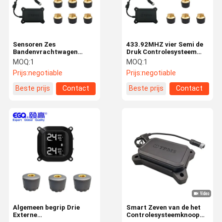
Sensoren Zes
433.92MHZ vier Semi de
Bandenvrachtwagen
Druk Controlesysteem
TPMS van 433.92MHZ
van de
MOQ:
1
MOQ:
1
OTR
Aanhangwagenband
Prijs:
negotiable
Prijs:
negotiable
Beste prijs
Contact
Beste prijs
Contact
Huis
Producten
Ongeveer
Fabrieksreis
Ons
Algemeen begrip Drie
Smart Zeven van de het
Externe
Controlesysteemknoop