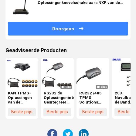
Oplossingenknevelschakelaars NXP van de
Vertoningsvrachtwagen
TPMS/Microchipspaander
Doorgaan
Geadviseerde Producten
KAN TPMS-
RS232 de
RS232 /485
203
Oplossingen
Oplossingeninterface
TPMS
Navulbare
van de
Geïntegreerde
Solutions
de Band
Communicatie
Vrachtwagen
Interface
Draadloze
het Protocol
203psi van
Geïntegreerde
TPMS
Beste prijs
Beste prijs
Beste prijs
Beste pri
1939
/485 TPMS
vrachtwagen
Oplossing
Formaat
203psi
van psi
Interfacesteun