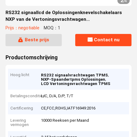
2
/
4
RS232 signaallcd de Oplossingenknevelschakelaars
NXP van de Vertoningsvrachtwagen
TPMS/Microchipspaander
Prijs：negotiable
MOQ：1
Beste prijs
Contact nu
Productomschrijving
Hoog licht
,
RS232 signaalvrachtwagen TPMS
,
NXP-Spaandertpms Oplossingen
LCD Vertoningsvrachtwagen TPMS
Betalingscondities
L/C, D/A, D/P, T/T
Certificering
CE,FCC,ROHS,IATF16949:2016
Levering
10000 Reeksen per Maand
vermogen