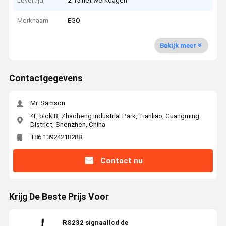
Levertijd
2-15 het werkdagen
Merknaam
EGQ
Bekijk meer
Contactgegevens
Mr. Samson
4F, blok B, Zhaoheng Industrial Park, Tianliao, Guangming
District, Shenzhen, China
+86 13924218288
Contact nu
Krijg De Beste Prijs Voor
RS232 signaallcd de