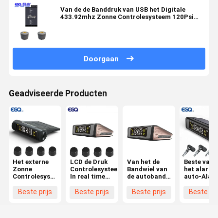
Van de de Banddruk van USB het Digitale
433.92mhz Zonne Controlesysteem 120Psi
Max Car TPMS
Doorgaan
Geadviseerde Producten
Het externe
LCD de Druk
Van het de
Beste van 
Zonne
Controlesysteem
Bandwiel van
het alarm
Controlesysteem
In real time
de autoband
auto-Alar
van de
van de
de Drukmaat
van de
Banddruk
Vertonings
Draadloze
kwaliteits
Beste prijs
Beste prijs
Beste prijs
Beste pri
voor
Zonneband
Zonne
promoties
Personenauto's
Aangedreven
van de de
TPMS
Zonnemac