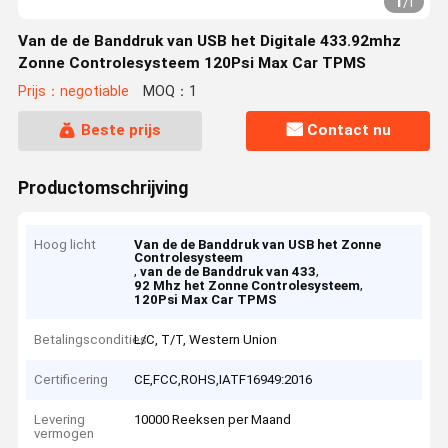
1
/
1
Van de de Banddruk van USB het Digitale 433.92mhz
Zonne Controlesysteem 120Psi Max Car TPMS
Prijs：negotiable
MOQ：1
Beste prijs
Contact nu
Productomschrijving
Hoog licht
Van de de Banddruk van USB het Zonne
Controlesysteem
,
,
van de de Banddruk van 433
,
92 Mhz het Zonne Controlesysteem
120Psi Max Car TPMS
Betalingscondities
L/C, T/T, Western Union
Certificering
CE,FCC,ROHS,IATF16949:2016
Levering
10000 Reeksen per Maand
vermogen