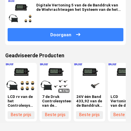
Digitale Vertoning 5 van de de Banddruk van
de Wielvrachtwagen het Systeem van de het
Controlesysteemvrachtwagen TPMS
Doorgaan
Geadviseerde Producten
LCD rv van de
7 de Druk
24V één Band
LCD
het
Controlesysteem
433,92 van de
Vertoning 
Controlesysteemauto
van de
de Banddruk
van de de
TPMS van de
sensoren
van Mhz rv
Banddruk 
Banddruk het
Draadloos
het
de Bandrv
Beste prijs
Beste prijs
Beste prijs
Beste pri
Systeemacc
Band voor rv
Controlesysteem
Aanhangw
Inputrs232
het
Output
Controles