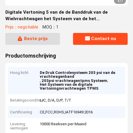
1
/
1
Digitale Vertoning 5 van de de Banddruk van de
Wielvrachtwagen het Systeem van de het
Controlesysteemvrachtwagen TPMS
Prijs：negotiable
MOQ：1
Beste prijs
Contact nu
Productomschrijving
Hoog licht
De Druk Controlesysteem 203 psi van de
vrachtwagenband
,
,
203psi vrachtwagentpms Systeem
Het Systeem van de digitale
Vertoningsvrachtwagen TPMS
Betalingscondities
L/C, D/A, D/P, T/T
Certificering
CE,FCC,ROHS,IATF16949:2016
Levering
10000 Reeksen per Maand
vermogen