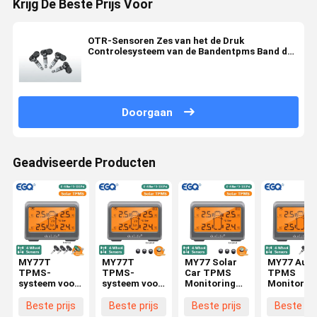
Krijg De Beste Prijs Voor
OTR-Sensoren Zes van het de Druk
Controlesysteem van de Bandentpms Band de
Waterdichte Auto TPMS
Doorgaan
Geadviseerde Producten
MY77T
MY77T
MY77 Solar
MY77 Auto
TPMS-
TPMS-
Car TPMS
TPMS
systeem voor
systeem voor
Monitoring
Monitorin
zonne-
zonne-
Tire Pressure
Tire Press
energie voor
energie voor
433MHz
433MHz
Beste prijs
Beste prijs
Beste prijs
Beste pri
auto's
auto's,
Externe
Interne