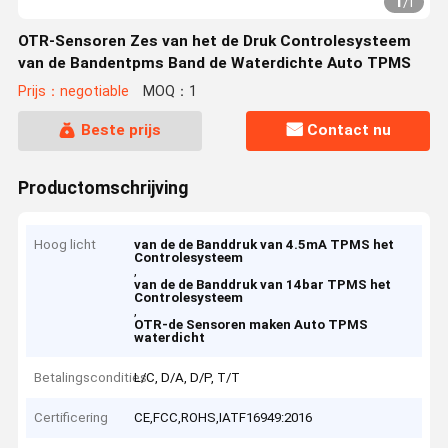
1
/
1
OTR-Sensoren Zes van het de Druk Controlesysteem
van de Bandentpms Band de Waterdichte Auto TPMS
Prijs：negotiable
MOQ：1
Beste prijs
Contact nu
Productomschrijving
Hoog licht
van de de Banddruk van 4.5mA TPMS het
Controlesysteem
,
van de de Banddruk van 14bar TPMS het
Controlesysteem
,
OTR-de Sensoren maken Auto TPMS
waterdicht
Betalingscondities
L/C, D/A, D/P, T/T
Certificering
CE,FCC,ROHS,IATF16949:2016