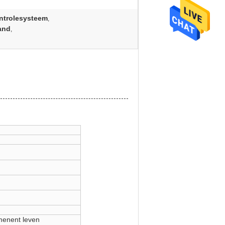
ntrolesysteem
,
and
,
menent leven