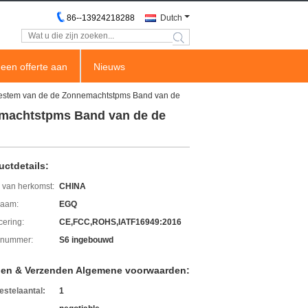
86--13924218288
Dutch
search
een offerte aan
Nieuws
otiestem van de de Zonnemachtstpms Band van de
nemachtstpms Band van de de
uctdetails:
 van herkomst:
CHINA
aam:
EGQ
icering:
CE,FCC,ROHS,IATF16949:2016
lnummer:
S6 ingebouwd
len & Verzenden Algemene voorwaarden:
estelaantal:
1