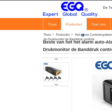
De T
Thuis
Producten
Over ons
Thuis
Producten
Het zonne Controlesystee
de Drukmonitor de Banddruk controle
Beste van het het alarm auto-A
Drukmonitor de Banddruk contr