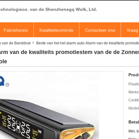
echnologieco. van de Shenzhenegq Wolk, Ltd.
Fabrieksreis
Kwaliteitscontrole
Contacteer ons
Vraag 
m van de Banddruk
Beste van het het alarm auto-Alarm van de kwaliteits prom
larm van de kwaliteits promotiestem van de de Zon
ole
Prod
Plaats
Merkn
Certif
Mode
Beta
Min. b