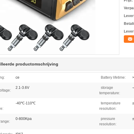
Prijs:
Verpa
Levert
Betal
Lever
lleerde productomschrijving
ing:
ce
Battery lifetime:
2.1-3.6V
storage
oltage:
temperature:
-40℃-110℃
temperature
e:
resolution:
0-800Kpa
pressure
range:
resolution: