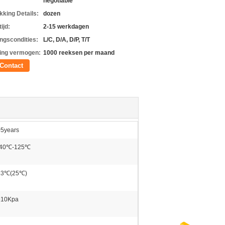
negotiable
kking Details:
dozen
ijd:
2-15 werkdagen
ingscondities:
L/C, D/A, D/P, T/T
ing vermogen:
1000 reeksen per maand
Contact
>5years
-40℃-125℃
±3℃(25℃)
±10Kpa