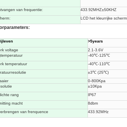
tvangen van frequentie:
433.92MHZ±50KHZ
cherm:
LCD het kleurrijke scherm
orparameters:
ijleven
>5years
rk voltage
2.1-3.6V
gtemperatuur
-40℃-125℃
erk temperatuur
-40℃-110℃
atuurresolutie
±3℃ (25℃)
aaier
0-800Kpa
solutie
±10Kpa
ichte rang
IP67
mitting macht
8dbm
verbrengen van frenquence
433.92MHz