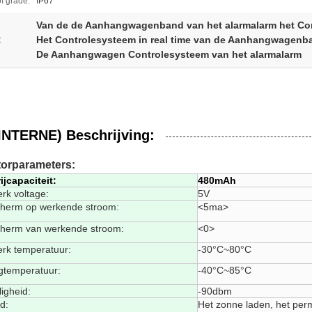
f grade:
IP67
Van de de Aanhangwagenband van het alarmalarm het Co
Het Controlesysteem in real time van de Aanhangwagenb
:
De Aanhangwagen Controlesysteem van het alarmalarm
INTERNE) Beschrijving:
torparameters:
ijcapaciteit:
480mAh
rk voltage:
5V
cherm op werkende stroom:
<5ma>
cherm van werkende stroom:
<0>
erk temperatuur:
-30°C~80°C
gtemperatuur:
-40°C~85°C
igheid:
-90dbm
jd:
Het zonne laden, het per