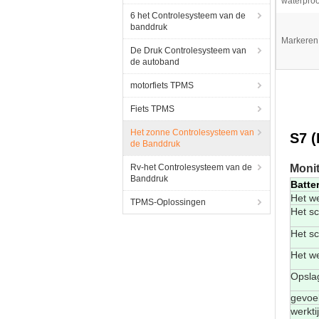
waterproo
6 het Controlesysteem van de
banddruk
Markeren
De Druk Controlesysteem van
de autoband
motorfiets TPMS
Fiets TPMS
Het zonne Controlesysteem van
S7 (
de Banddruk
Rv-het Controlesysteem van de
Moni
Banddruk
Batter
Het we
TPMS-Oplossingen
Het s
Het s
Het w
Opsla
gevoel
werkti