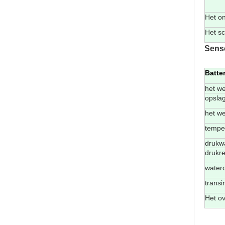
Het on
Het s
Sens
Batter
het we
opsla
het w
temper
drukw
drukre
waterd
transi
Het o