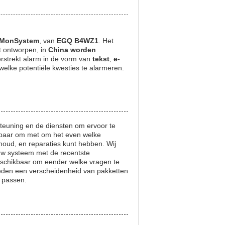
eMonSystem
, van
EGQ
B4WZ1
. Het
 ontworpen, in
China worden
rstrekt alarm in de vorm van
tekst
,
e-
elke potentiële kwesties te alarmeren.
euning en de diensten om ervoor te
ikbaar om met om het even welke
oud, en reparaties kunt hebben. Wij
uw systeem met de recentste
beschikbaar om eender welke vragen te
ieden een verscheidenheid van pakketten
e passen.