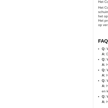
Het C
Het C
schuim
het op
Het pr
op ver
FAQ
Q:
W
A:
D
Q:
W
A:
H
Q:
W
A:
H
Q:
W
A:
H
en 
Q:
W
A:
H