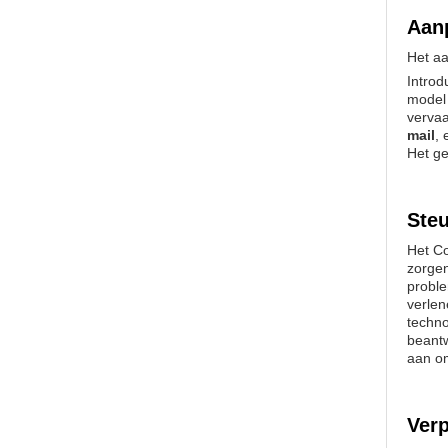
Aan
Het a
Intro
model
vervaa
mail
,
Het g
Steu
Het C
zorgen
proble
verlen
techno
beantw
aan om
Verp