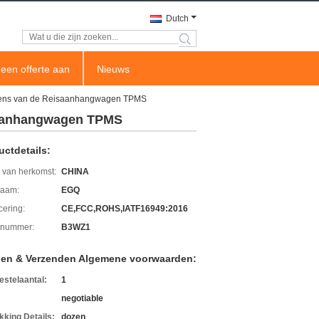
Dutch
search
een offerte aan
Nieuws
gevens van de Reisaanhangwagen TPMS
isaanhangwagen TPMS
uctdetails:
 van herkomst:
CHINA
aam:
EGQ
icering:
CE,FCC,ROHS,IATF16949:2016
lnummer:
B3WZ1
len & Verzenden Algemene voorwaarden:
estelaantal:
1
negotiable
kking Details:
dozen