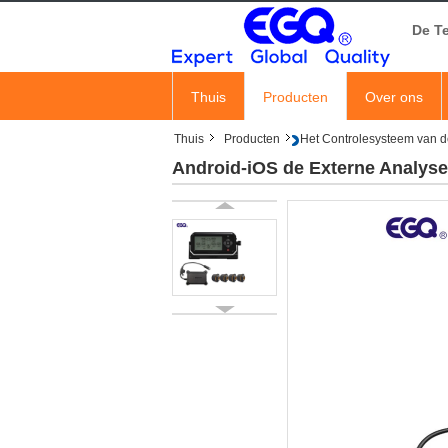
De T
Thuis
Producten
Over ons
Thuis
Producten
Het Controlesysteem van 
Android-iOS de Externe Analys