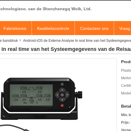
echnologieco. van de Shenzhenegq Wolk, Ltd.
Fabrieksreis
Kwaliteitscontrole
Contacteer ons
Vraag 
de banddruk
Android-iOS de Externe Analyse In real time van het Systeemge
e In real time van het Systeemgegevens van de Re
Prod
Plaats
Merkn
Certif
Mode
Beta
Min. b
Prijs:
Verpa