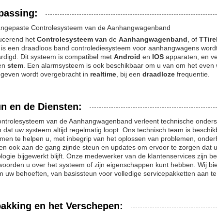
passing:
angepaste Controlesysteem van de Aanhangwagenband
ducerend het
Controlesysteem van
de
Aanhangwagenband
, of
TTir
 is een draadloos band controlediesysteem voor aanhangwagens wordt
rdigd. Dit systeem is compatibel met
Android
en
IOS
apparaten, en ve
 en
stem
. Een alarmsysteem is ook beschikbaar om u van om het even w
egeven wordt overgebracht in
realtime
, bij een
draadloze
frequentie.
n en de Diensten:
ontrolesysteem van de Aanhangwagenband verleent technische onderst
 dat uw systeem altijd regelmatig loopt. Ons technisch team is besch
men te helpen u, met inbegrip van het oplossen van problemen, onderh
en ook aan de gang zijnde steun en updates om ervoor te zorgen dat 
logie bijgewerkt blijft. Onze medewerker van de klantenservices zijn 
oorden u over het systeem of zijn eigenschappen kunt hebben. Wij b
 uw behoeften, van basissteun voor volledige servicepakketten aan t
akking en het Verschepen: