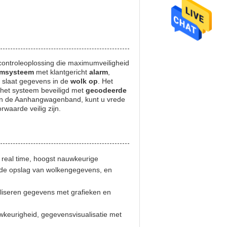
controleoplossing die maximumveiligheid
rmsysteem
met klantgericht
alarm
,
 slaat gegevens in de
wolk op
. Het
het systeem beveiligd met
gecodeerde
an de Aanhangwagenband, kunt u vrede
aarde veilig zijn.
 real time, hoogst nauwkeurige
 de opslag van wolkengegevens, en
aliseren gegevens met grafieken en
wkeurigheid, gegevensvisualisatie met