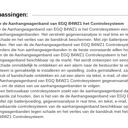
passingen:
e de Aanhangwagenband van EGQ B4WZ1 het Controlesysteem
e de Aanhangwagenband van EGQ B4WZ1 is het Controlesysteem een ui
anhangwagenbanden. Het verstrekt gegevensanalyse in real time en te
hade en het verlies van de banddruk beschermen. Met zijn batterijvoedi
iken. Het van de de Aanhangwagenband van EGQ B4WZ1 Controlesyste
urders die hun aanhangwagenbanden in de beste voorwaarde willen h
an de de Aanhangwagenband van EGQ B4WZ1 Controlesysteem is het b
ngwagenband beschikbaar op de markt. Het wordt ontworpen om eender
hade onmiddellijk te ontdekken en een alarm naar de bestuurder te ve
steem is gemakkelijk te installeren en opstelling; zodra geïnstalleerd, z
uk of bandschade ontdekken en zal een alarm via tekst, e-mail, of ste
 Aanhangwagenband van EGQ B4WZ1 Controlesysteem gegevensanalyse i
 om de status van uw aanhangwagenbanden te volgen.
 een betrouwbaar controlesysteem zoekt van de aanhangwagenband d
aarde zal houden, dan is het van de de Aanhangwagenband van EGQ 
Met zijn batterijvoeding, gegevensanalyse in real time, en tekst, e-mail
uwbaarste controlesysteem van de aanhangwagenband beschikbaar op
ngwagenbanden tegen schade en het verlies van de banddruk met h
4WZ1 Controlesysteem.