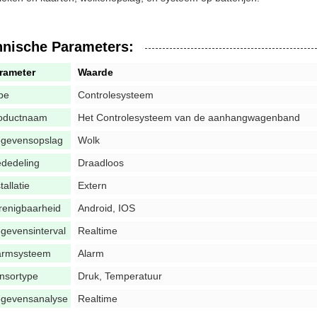
hnische Parameters:
rameter
Waarde
pe
Controlesysteem
oductnaam
Het Controlesysteem van de aanhangwagenband
gevensopslag
Wolk
dedeling
Draadloos
tallatie
Extern
renigbaarheid
Android, IOS
gevensinterval
Realtime
armsysteem
Alarm
nsortype
Druk, Temperatuur
gevensanalyse
Realtime