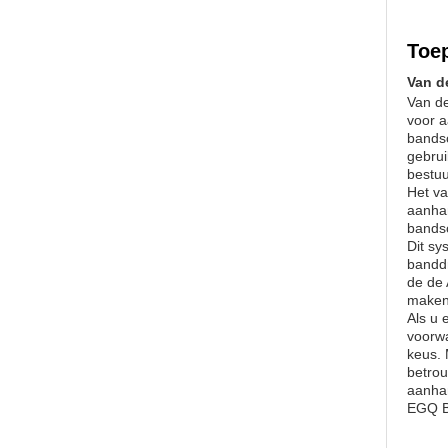
Toe
Van d
Van d
voor a
bandsc
gebru
bestu
Het v
aanha
bandsc
Dit sy
banddr
de de
maken
Als u
voorw
keus. 
betro
aanha
EGQ B