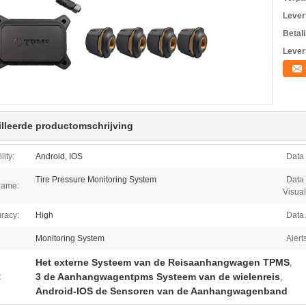
Levert
Betal
Lever
lleerde productomschrijving
ity:
Android, IOS
Data 
Tire Pressure Monitoring System
Data
Name:
Visual
racy:
High
Data 
Monitoring System
Alert
Het externe Systeem van de Reisaanhangwagen TPMS
,
3 de Aanhangwagentpms Systeem van de wielenreis
:
,
Android-IOS de Sensoren van de Aanhangwagenband