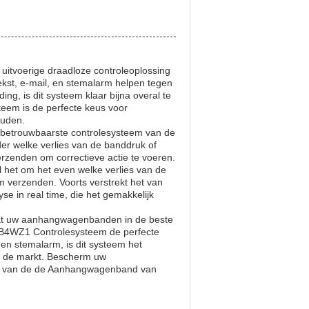
tvoerige draadloze controleoplossing
kst, e-mail, en stemalarm helpen tegen
ng, is dit systeem klaar bijna overal te
em is de perfecte keus voor
ouden.
etrouwbaarste controlesysteem van de
 welke verlies van de banddruk of
rzenden om correctieve actie te voeren.
al het om het even welke verlies van de
m verzenden. Voorts verstrekt het van
n real time, die het gemakkelijk
at uw aanhangwagenbanden in de beste
B4WZ1 Controlesysteem de perfecte
, en stemalarm, is dit systeem het
 de markt. Bescherm uw
et van de de Aanhangwagenband van