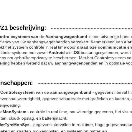
Z1 beschrijving:
ontrolesysteem van
de
Aanhangwagenband
is een uitvoerige band 
ficiency van uw aanhangwagenbanden verzekert. Kenmerkend een
ala
ekt het systeem controle in real time door
draadloze communicatie
en
tibele systeem met zowel
Android
als
iOS
besturingssystemen, wordt 
ens om gebruikersprivacy te beschermen. Met het Controlesysteem v
ening hebben wetend dat uw aanhangwagenbanden en in optimale voorw
enschappen:
 Controlesysteem van
de
aanhangwagenband
- gegevensinterval In
evensnauwkeurigheid, gegevensvisualisatie met grafieken en kaarten,
erijvoeding.
reMonSystem
- controle In real time, nauwkeurige gegevens, het visu
ten, cloud- opslag, en batterijmacht.
ilerTyreMonSys
- gegevensintervallen In real time, hoge gegevensnau
ieken en kaarten, wolkenopslag, en systeem op batterijen.