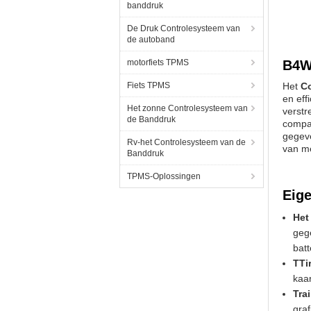
banddruk
De Druk Controlesysteem van
de autoband
motorfiets TPMS
B4W
Fiets TPMS
Het
C
en ef
Het zonne Controlesysteem van
verstr
de Banddruk
compa
gegev
Rv-het Controlesysteem van de
van m
Banddruk
TPMS-Oplossingen
Eig
Het
geg
batt
TTi
kaar
Tra
graf