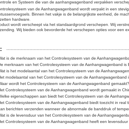
ontrole en Systeem die van de aanhangwagenband verpakken versch
ontrolesysteem van de Aanhangwagenband wordt verpakt in een stevi
tussenvoegsels. Binnen het vakje is de belangrijkste eenheid, de mach
zetten hardware.
oduct wordt verscheept via het standaardgrond verschepen. Wij verstre
zending. Wij bieden ook bevorderde het verschepen opties voor een ext
:
at is de merknaam van het Controlesysteem van de Aanhangwagenb
e merknaam van het Controlesysteem van de Aanhangwagenband is
at is het modelaantal van het Controlesysteem van de Aanhangwage
et modelaantal van het Controlesysteem van de Aanhangwagenband 
aar wordt het Controlesysteem van de Aanhangwagenband gemaakt
et Controlesysteem van de Aanhangwagenband wordt gemaakt in Chi
elke eigenschappen aan biedt het Controlesysteem van de Aanhan
et Controlesysteem van de Aanhangwagenband biedt toezicht in real 
kan berichten verzenden wanneer de abnormale de banddruk of temper
at is de levensduur van het Controlesysteem van de Aanhangwagen
et Controlesysteem van de Aanhangwagenband heeft een levensduur va