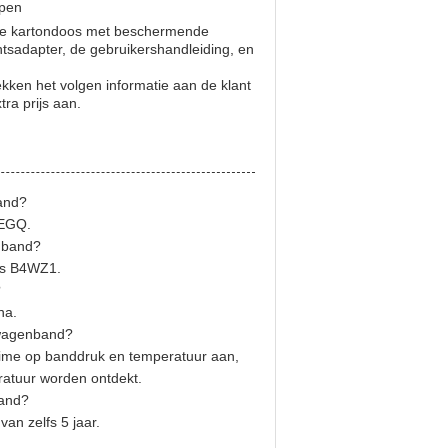
epen
ge kartondoos met beschermende
tsadapter, de gebruikershandleiding, en
kken het volgen informatie aan de klant
ra prijs aan.
and?
 EGQ.
nband?
is B4WZ1.
?
na.
gwagenband?
time op banddruk en temperatuur aan,
atuur worden ontdekt.
band?
n zelfs 5 jaar.