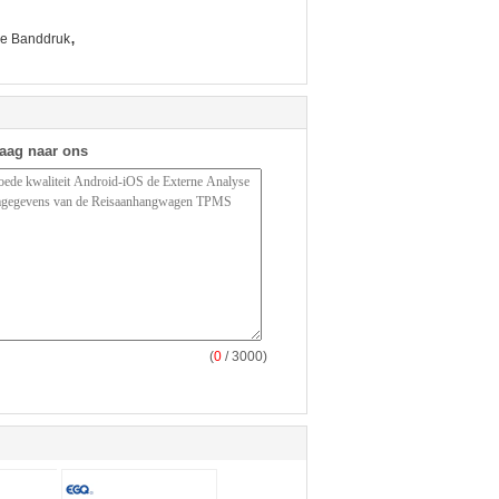
,
de Banddruk
raag naar ons
(
0
/ 3000)