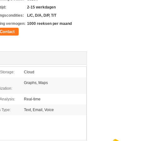
ijd:
2-15 werkdagen
ingscondities:
L/C, D/A, D/P, T/T
ing vermogen:
1000 reeksen per maand
Contact
Storage:
Cloud
Graphs, Maps
ization:
Analysis:
Real-time
s Type:
Text, Email, Voice